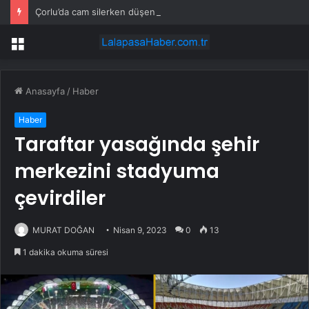
Çorlu’da cam silerken düşen kadın hayatını kaybetti
Menü
Anasayfa
/
Haber
Haber
Taraftar yasağında şehir
merkezini stadyuma
çevirdiler
MURAT DOĞAN
Nisan 9, 2023
0
13
1 dakika okuma süresi