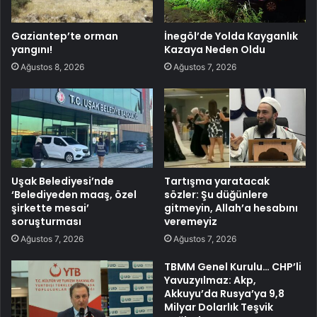
Gaziantep’te orman
İnegöl’de Yolda Kayganlık
yangını!
Kazaya Neden Oldu
Ağustos 8, 2026
Ağustos 7, 2026
Uşak Belediyesi’nde
Tartışma yaratacak
‘Belediyeden maaş, özel
sözler: Şu düğünlere
şirkette mesai’
gitmeyin, Allah’a hesabını
soruşturması
veremeyiz
Ağustos 7, 2026
Ağustos 7, 2026
TBMM Genel Kurulu… CHP’li
Yavuzyılmaz: Akp,
Akkuyu’da Rusya’ya 9,8
Milyar Dolarlık Teşvik