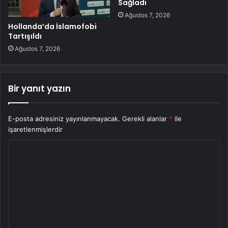
Sağladı
Ağustos 7, 2026
Hollanda’da İslamofobi
Tartışıldı
Ağustos 7, 2026
Bir yanıt yazın
E-posta adresiniz yayınlanmayacak.
Gerekli alanlar
*
ile
işaretlenmişlerdir
Y
o
r
u
m
*