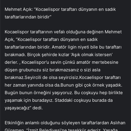
Mehmet Açık: “Kocaelispor taraftarı dünyanın en sadık
taraftarlarından biridir”
Kocaelispor taraftarının vefalı olduğuna değinen Mehmet
Açık, “Kocaelispor taraftarı dünyanın en sadık
taraftarlarından biridir. Amatör ligin niyeti bile bu taraftarı
bırakmadı. Birçok şehirde kızlar ‘Aşık olmak istersen’
derler. , Kocaelispor’u sevin çünkü amatör mertebesine
düşen grubunuzu siz bırakmazsanız o sizi asla
bırakmaz.Seyircili de olsa seyircisiz.Kocaelispor taraftarı
her zaman yanında olsa da.Bunun gibi çok örnek yaşadık.
Bugün bunun örneğini yaşıyoruz. Bu coşkuyu hep birlikte
yaşamak için buradayız. Staddaki coşkuyu burada da
yaşayacağız” dedi.
Etkinliğin anlamlı olduğunu söyleyen taraftarlardan Aslıhan
Güremen, “İzmit Belediyesi’ne teşekkür ederiz. Yasağa