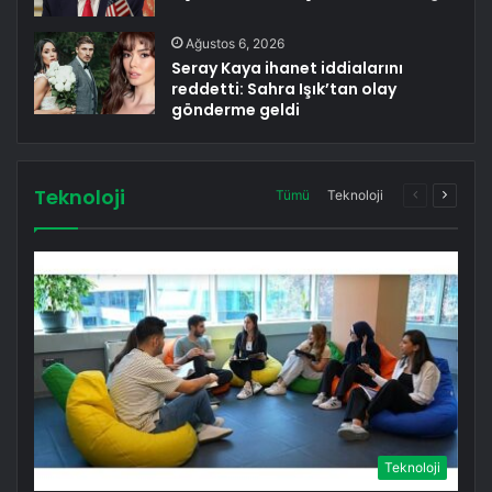
Ağustos 6, 2026
Seray Kaya ihanet iddialarını
reddetti: Sahra Işık’tan olay
gönderme geldi
Teknoloji
Önceki
Sonrak
Tümü
Teknoloji
sayfa
sayfa
Teknoloji