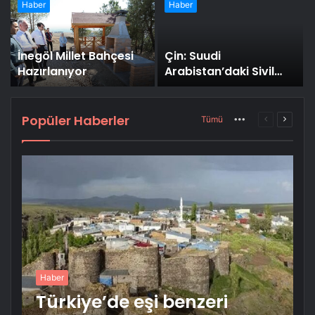
“Çürümekte olan
Haber
Haber
yaprağın düşmesiyle
çınara hiçbir şey
olmaz”
İnegöl Millet Bahçesi
Çin: Suudi
Hazırlanıyor
Arabistan’daki Sivil
Tesislere Yönelik
Saldırılara Karşıyız
Popüler Haberler
More
Önceki
Sonrak
Tümü
sayfa
sayfa
Haber
Türkiye’de eşi benzeri