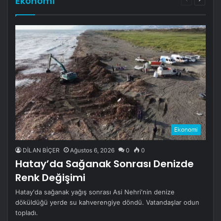
Ekonomi
sayfa
sayfa
Ekonomi
DİLAN BİÇER
Ağustos 6, 2026
0
0
Hatay’da Sağanak Sonrası Denizde
Renk Değişimi
Hatay'da sağanak yağış sonrası Asi Nehri'nin denize
döküldüğü yerde su kahverengiye döndü. Vatandaşlar odun
topladı.