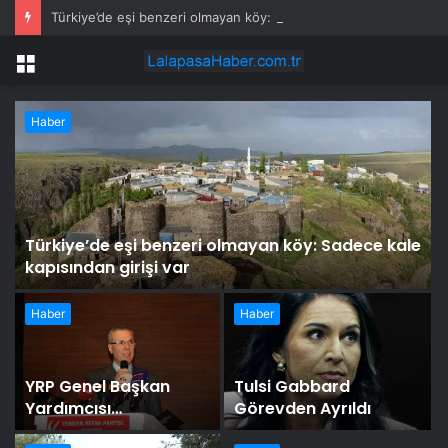
Türkiye’de eşi benzeri olmayan köy: Sadece kale kapısından girişi var
Menü
Haber
r
Türkiye’de eşi benzeri olmayan köy: Sadece kale
kapısından girişi var
Haber
Haber
YRP Genel Başkan
Tulsi Gabbard
Yardımcısı
Görevden Ayrıldı
Osmanağaoğlu: