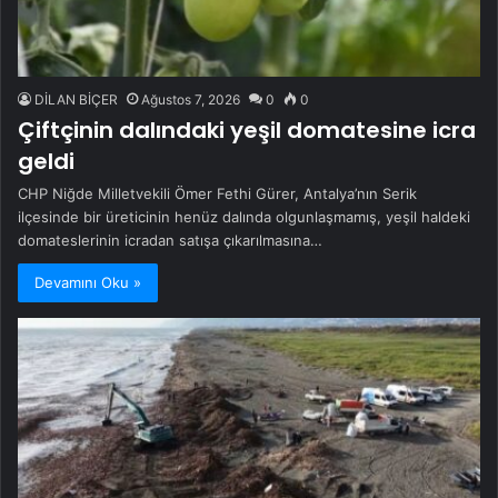
DİLAN BİÇER
Ağustos 7, 2026
0
0
Çiftçinin dalındaki yeşil domatesine icra
geldi
CHP Niğde Milletvekili Ömer Fethi Gürer, Antalya’nın Serik
ilçesinde bir üreticinin henüz dalında olgunlaşmamış, yeşil haldeki
domateslerinin icradan satışa çıkarılmasına…
Devamını Oku »