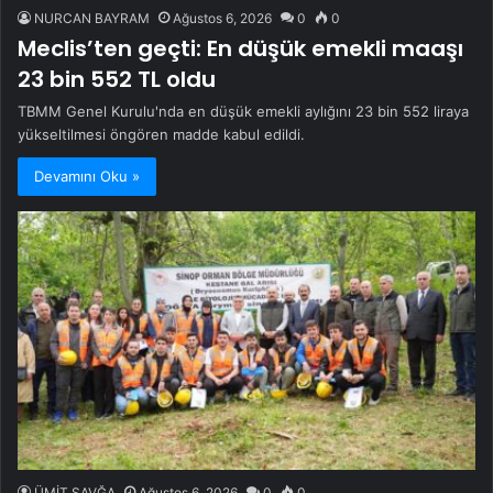
NURCAN BAYRAM
Ağustos 6, 2026
0
0
Meclis’ten geçti: En düşük emekli maaşı
23 bin 552 TL oldu
TBMM Genel Kurulu'nda en düşük emekli aylığını 23 bin 552 liraya
yükseltilmesi öngören madde kabul edildi.
Devamını Oku »
ÜMİT SAVĞA
Ağustos 6, 2026
0
0