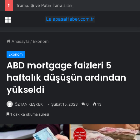
Trump: Şi ve Putin İran’a silah satmayacaklarını söyledi
Menü
Anasayfa
/
Ekonomi
Ekonomi
ABD mortgage faizleri 5
haftalık düşüşün ardından
yükseldi
ÖZTAN KEŞKEK
Şubat 15, 2023
0
13
1 dakika okuma süresi