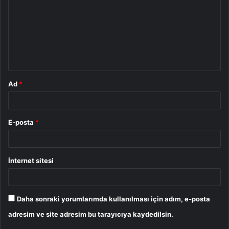
r
u
m
*
Ad
*
E-posta
*
İnternet sitesi
Daha sonraki yorumlarımda kullanılması için adım, e-posta
adresim ve site adresim bu tarayıcıya kaydedilsin.