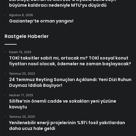
büyüme kaldıracı nedeniyle MTU’yu düşürdü
Ağustos 8, 2026
Gaziantep’te orman yangını!
Rastgele Haberler
Kasım 15, 2025
TOKİ taksitler sabit mi, artacak mı? TOKİ sosyal konut
fiyatları nasıl olacak, ödemeler ne zaman başlayacak?
Temmuz 25, 2023
24 Temmuz Reyting Sonuçları Açıklandı: Yeni Dizi Ruhun
Duymaz İddialı Başlıyor!
Haziran 11, 2025
Silifke’nin önemli cadde ve sokakları yeni yüzüne
kavuştu
Temmuz 25, 2025
Yenilenebilir enerji projelerinin %91’i fosil yakıtlardan
daha ucuz hale geldi