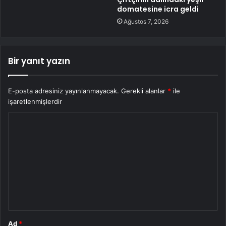
domatesine icra geldi
Ağustos 7, 2026
Bir yanıt yazın
E-posta adresiniz yayınlanmayacak.
Gerekli alanlar
*
ile
işaretlenmişlerdir
Y
o
r
u
m
*
Ad
*