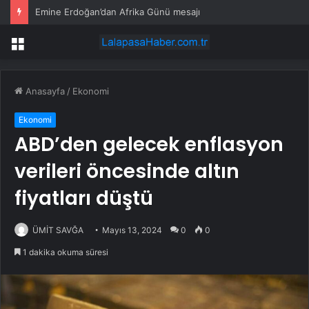
Emine Erdoğan’dan Afrika Günü mesajı
Menü
Anasayfa
/
Ekonomi
Ekonomi
ABD’den gelecek enflasyon
verileri öncesinde altın
fiyatları düştü
ÜMİT SAVĞA
Mayıs 13, 2024
0
0
1 dakika okuma süresi