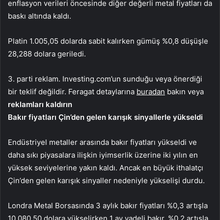
enflasyon verileri öncesinde diğer değerli metal fiyatları da
baskı altında kaldı.
Platin
1.005,05 dolarda sabit kalırken
gümüş
%0,8 düşüşle
28,288 dolara geriledi.
3. parti reklam. Investing.com’un sunduğu veya önerdiği
bir teklif değildir. Feragat detaylarına
buradan
bakın veya
reklamları kaldırın
Bakır fiyatları Çin’den gelen karışık sinyallerle yükseldi
Endüstriyel metaller arasında bakır fiyatları yükseldi ve
daha sıkı piyasalara ilişkin iyimserlik üzerine iki yılın en
yüksek seviyelerine yakın kaldı. Ancak en büyük ithalatçı
Çin’den gelen karışık sinyaller nedeniyle yükselişi durdu.
Londra Metal Borsasında
3 aylık bakır
fiyatları %0,3 artışla
10.080,50 dolara yükselirken
1 ay vadeli
bakır, %0,2 artışla