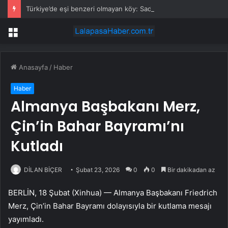
Türkiye’de eşi benzeri olmayan köy: Sadece kale kapısından girişi var
Menü
Anasayfa
/
Haber
Haber
Almanya Başbakanı Merz,
Çin’in Bahar Bayramı’nı
Kutladı
DİLAN BİÇER
Şubat 23, 2026
0
0
Bir dakikadan az
BERLİN, 18 Şubat (Xinhua) — Almanya Başbakanı Friedrich
Merz, Çin’in Bahar Bayramı dolayısıyla bir kutlama mesajı
yayımladı.