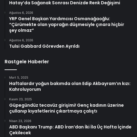
Hatay’da Sağanak Sonrası Denizde Renk Değişimi
Ağustos 6, 2026
YRP Genel Başkan Yardımcısı Osmanağaoğlu:
“Çürümekte olan yaprağın düşmesiyle çınara hiçbir
şey olmaz”
Ağustos 6, 2026
Tulsi Gabbard Görevden Ayrıldı
Rastgele Haberler
Mart 5, 2025
Haftalardır yoğun bakımda olan Edip Akbayram’ın kızı:
Kahroluyorum
Kasım 23, 2025
Güpegündüz tecavüz girişimi! Genç kadının üzerine
çullanıp kıyafetlerini çıkartmaya çalıştı
Nisan 23, 2026
ABD Başkanı Trump: ABD İran’dan İki İla Üç Hafta İçinde
Çekilecek