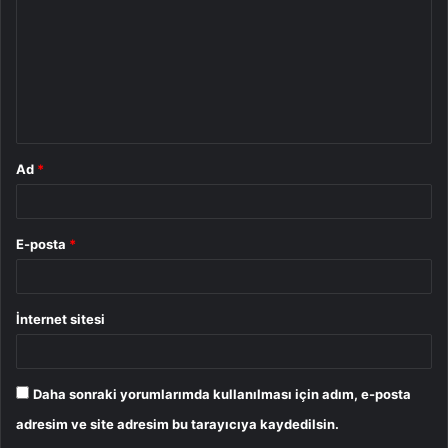
r
u
m
*
Ad
*
E-posta
*
İnternet sitesi
Daha sonraki yorumlarımda kullanılması için adım, e-posta
adresim ve site adresim bu tarayıcıya kaydedilsin.