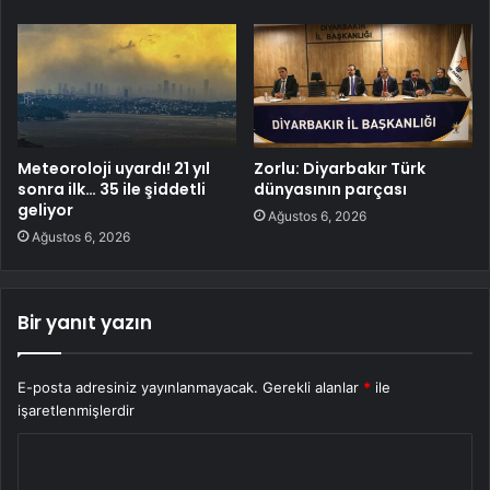
Meteoroloji uyardı! 21 yıl
Zorlu: Diyarbakır Türk
sonra ilk… 35 ile şiddetli
dünyasının parçası
geliyor
Ağustos 6, 2026
Ağustos 6, 2026
Bir yanıt yazın
E-posta adresiniz yayınlanmayacak.
Gerekli alanlar
*
ile
işaretlenmişlerdir
Y
o