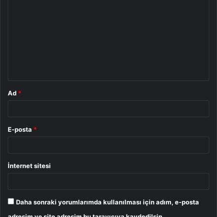
o
r
u
m
*
Ad
*
E-posta
*
İnternet sitesi
Daha sonraki yorumlarımda kullanılması için adım, e-posta
adresim ve site adresim bu tarayıcıya kaydedilsin.