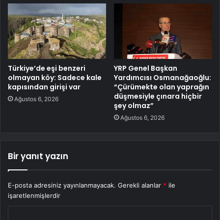
Türkiye’de eşi benzeri
YRP Genel Başkan
olmayan köy: Sadece kale
Yardımcısı Osmanağaoğlu:
kapısından girişi var
“Çürümekte olan yaprağın
düşmesiyle çınara hiçbir
Ağustos 6, 2026
şey olmaz”
Ağustos 6, 2026
Bir yanıt yazın
E-posta adresiniz yayınlanmayacak.
Gerekli alanlar
*
ile
işaretlenmişlerdir
Y