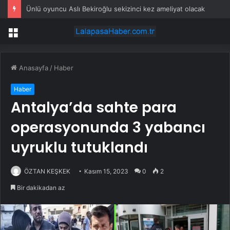
Ünlü oyuncu Aslı Bekiroğlu sekizinci kez ameliyat olacak
Menü
Anasayfa
/
Haber
Haber
Antalya’da sahte para
operasyonunda 3 yabancı
uyruklu tutuklandı
ÖZTAN KEŞKEK
Kasım 15, 2023
0
2
Bir dakikadan az