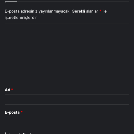
E-posta adresiniz yayınlanmayacak.
Gerekli alanlar
*
ile
işaretlenmişlerdir
Y
o
r
u
m
*
Ad
*
E-posta
*