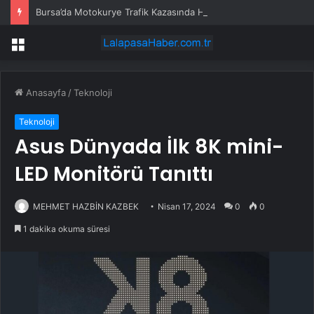
Bursa’da Motokurye Trafik Kazasında Hayatını Kaybetti
Menü
Anasayfa
/
Teknoloji
Teknoloji
Asus Dünyada İlk 8K mini-
LED Monitörü Tanıttı
MEHMET HAZBİN KAZBEK
Nisan 17, 2024
0
0
1 dakika okuma süresi