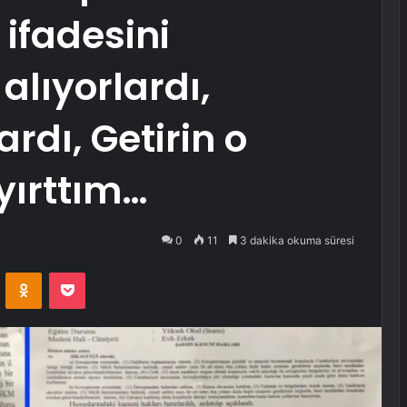
ifadesini
alıyorlardı,
ardı, Getirin o
yırttım…
0
11
3 dakika okuma süresi
VKontakte
Odnoklassniki
Pocket