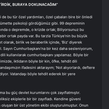
ETİRDİK, BURAYA DOKUNACAĞIM”
e bu tür özel yardımları, özel çabaları bire bir önledi
kümette psikoloji gördüğümüz gibi. 99 depreminin
slında o depremde, o krizde ortak; Biliyorsunuz bu
rebir ortak payda var. Bu tarzla Türkiye’nin bu büyük
larak, birlik ve beraberlik içinde, ‘Biz’ diyerek
l. Sayın Cumhurbaşkanı’na bir kez daha sesleniyorum,
dili kullanılarak cumhurbaşkanı yapılamaz. Böyle bir
zde, iktidarın böyle bir kin, öfke, tehdit dili
ndaşımızın ifadesini aktarayım; ‘Not alıyorlardı, deftere
’ diyor. Vatandaşı böyle tehdit ederek bir yere
ma bu güç devlet kurumlarını çok zayıflatmıştır.
iksiz ekiplerle bir bir zayıfladı. Kendine güveni
n oluşan bir üst yönetim ekibi oluşturulmuştur. Onun