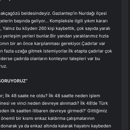
akçagözü beldesindeyiz. Gaziantep’in Nurdağı ilçesi
lerin başında geliyor… Kompleksle ilgili yıkım kararı
 Yalnız bu köyden 260 kişi kaybettik, çok sayıda yaralı
 yerleşim yerleri bunlar.Bir yandan yaralılarımız hızla
cının bir an önce karşılanması gerekiyor.Çadırlar var
n fazla uzağa gitmek istemiyorlar.İlk etapta çadırlar çok
derse çadırda olanların konteynır talepleri var bu
ruz.
 SORUYORUZ”
or; İlk 48 saate ne oldu? İlk 48 saatte neden işlem
inesi ve vinci neden devreye alınmadı? İlk 48’de Türk
eden ilk saatten itibaren devreye girmedi?’ Gittiğimiz
önemli bir kısmı enkaz kaldırma çalışmalarının
donarak ya da enkaz altında kalarak hayatını kaybeden