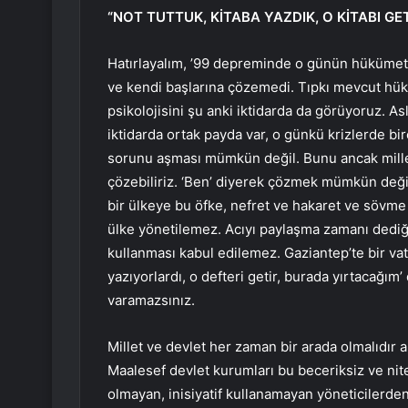
“NOT TUTTUK, KİTABA YAZDIK, O KİTABI G
Hatırlayalım, ’99 depreminde o günün hükümeti d
ve kendi başlarına çözemedi. Tıpkı mevcut hü
psikolojisini şu anki iktidarda da görüyoruz. A
iktidarda ortak payda var, o günkü krizlerde bi
sorunu aşması mümkün değil. Bunu ancak millet o
çözebiliriz. ‘Ben’ diyerek çözmek mümkün deği
bir ülkeye bu öfke, nefret ve hakaret ve sövme 
ülke yönetilemez. Acıyı paylaşma zamanı dediğimi
kullanması kabul edilemez. Gaziantep’te bir vata
yazıyorlardı, o defteri getir, burada yırtacağım
varamazsınız.
Millet ve devlet her zaman bir arada olmalıdır a
Maalesef devlet kurumları bu beceriksiz ve nitel
olmayan, inisiyatif kullanamayan yöneticilerde