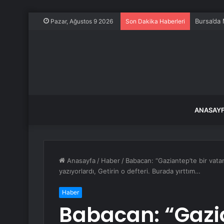
Bursa’da 
Pazar, Ağustos 9 2026
Son Dakika Haberleri
ANASAY
Anasayfa
/
Haber
/
Babacan: “Gaziantep’te bir vatan
yazıyorlardı, Getirin o defteri. Burada yırttım…
Haber
Babacan: “Gazia