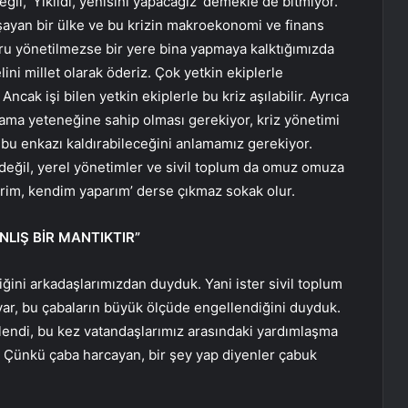
eğil, ‘Yıkıldı, yenisini yapacağız’ demekle de bitmiyor.
şayan bir ülke ve bu krizin makroekonomi ve finans
ru yönetilmezse bir yere bina yapmaya kalktığımızda
ini millet olarak öderiz. Çok yetkin ekiplerle
cak işi bilen yetkin ekiplerle bu kriz aşılabilir. Ayrıca
ama yeteneğine sahip olması gerekiyor, kriz yönetimi
 bu enkazı kaldırabileceğini anlamamız gerekiyor.
ğil, yerel yönetimler ve sivil toplum da omuz omuza
rim, kendim yaparım’ derse çıkmaz sokak olur.
NLIŞ BİR MANTIKTIR”
ğini arkadaşlarımızdan duyduk. Yani ister sivil toplum
 var, bu çabaların büyük ölçüde engellendiğini duyduk.
llendi, bu kez vatandaşlarımız arasındaki yardımlaşma
. Çünkü çaba harcayan, bir şey yap diyenler çabuk