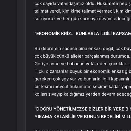
çok sayıda vatandaşımız oldu. Hükümete hep şu
talimat verdi, kim kime talimat vermedi, kim k
soruyoruz ve her gün sormaya devam edeceği
“EKONOMİK KRİZ… BUNLARLA İLGİLİ KAPSAM
Bu depremin sadece bina enkazı değil, çok büy
çok büyük çünkü aileler parçalanmış durumda. K
Geriye anne ve babadan vefat eden çocuklar… H
Tıpkı o zamanlar büyük bir ekonomik enkaz gibi.
gereken çok şey var ve bunlarla ilgili kapsamlı
bir kısmı mevcut hükümetin seçime kadar yap
kolları sıvayıp kaldığımız yerden devam edeceğ
“DOĞRU YÖNETİLMEZSE BİZLER BİR YERE B
YIKAMA KALABİLİR VE BUNUN BEDELİNİ Mİ