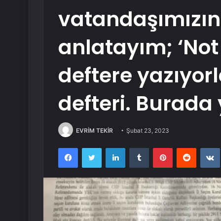
vatandaşımızın 
anlatayım; ‘Not 
deftere yazıyorl
defteri. Burada 
EVRİM TEKİR
Şubat 23, 2023
Facebook
Twitter
LinkedIn
Tumblr
Pinterest
Reddit