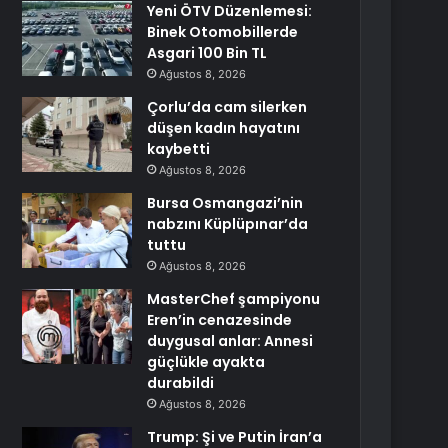
Yeni ÖTV Düzenlemesi:
Binek Otomobillerde
Asgari 100 Bin TL
Ağustos 8, 2026
Çorlu’da cam silerken
düşen kadın hayatını
kaybetti
Ağustos 8, 2026
Bursa Osmangazi’nin
nabzını Küplüpınar’da
tuttu
Ağustos 8, 2026
MasterChef şampiyonu
Eren’in cenazesinde
duygusal anlar: Annesi
güçlükle ayakta
durabildi
Ağustos 8, 2026
Trump: Şi ve Putin İran’a