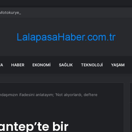
Motokurye Trafik Kazasında Hayatını Kaybetti
FA
HABER
EKONOMI
SAĞLIK
TEKNOLOJI
YAŞAM
daşımızın ifadesini anlatayım; ‘Not alıyorlardı, deftere
ntep’te bir