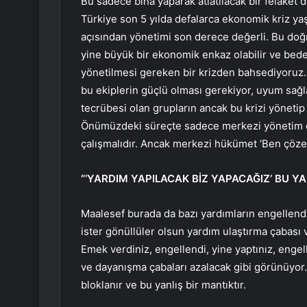
Bu sadece bina yaparak atlatılacak bir felaket d
Türkiye son 5 yılda defalarca ekonomik kriz ya
açısından yönetimi son derece değerli. Bu doğ
yine büyük bir ekonomik enkaz olabilir ve bedel
yönetilmesi gereken bir krizden bahsediyoruz. An
bu ekiplerin güçlü olması gerekiyor, uyum sağl
tecrübesi olan grupların ancak bu krizi yönetip
Önümüzdeki süreçte sadece merkezi yönetim de
çalışmalıdır. Ancak merkezi hükümet ‘Ben çöze
“‘YARDIM YAPILACAK BİZ YAPACAĞIZ’ BU YA
Maalesef burada da bazı yardımların engellendi
ister gönüllüler olsun yardım ulaştırma çabası
Emek verdiniz, engellendi, yine yaptınız, enge
ve dayanışma çabaları azalacak gibi görünüyor
bloklanır ve bu yanlış bir mantıktır.