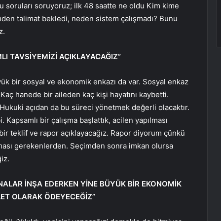
 soruları soruyoruz; ilk 48 saatte ne oldu Kim kime
imden talimat bekledi, neden sistem çalışmadı? Bunu
z.
LI TAVSİYEMİZİ AÇIKLAYACAĞIZ”
ük bir sosyal ve ekonomik enkazı da var. Sosyal enkaz
aç hanede bir aileden kaç kişi hayatını kaybetti.
ukuki açıdan da bu süreci yönetmek değerli olacaktır.
 Kapsamlı bir çalışma başlattık, acilen yapılması
 bir teklif ve rapor açıklayacağız. Rapor diyorum çünkü
ması gerekenlerden. Seçimden sonra imkan olursa
iz.
İNALAR İNŞA EDERKEN YİNE BÜYÜK BİR EKONOMİK
LLET OLARAK ÖDEYECEĞİZ”