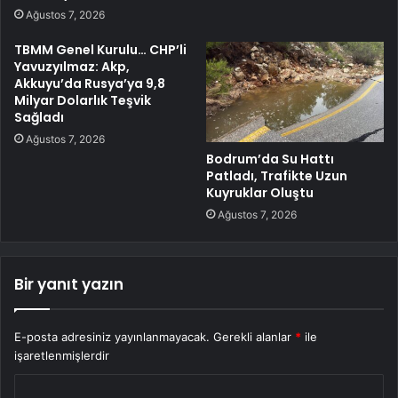
Ağustos 7, 2026
TBMM Genel Kurulu… CHP’li
Yavuzyılmaz: Akp,
Akkuyu’da Rusya’ya 9,8
Milyar Dolarlık Teşvik
Sağladı
Ağustos 7, 2026
Bodrum’da Su Hattı
Patladı, Trafikte Uzun
Kuyruklar Oluştu
Ağustos 7, 2026
Bir yanıt yazın
E-posta adresiniz yayınlanmayacak.
Gerekli alanlar
*
ile
işaretlenmişlerdir
Y