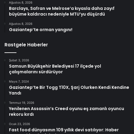
Ağustos 8, 2026
Barclays, Safran ve Melrose’a kıyasla daha zayıf
büyüme kaldıracı nedeniyle MTU’yu düşürdü
Ağustos 8, 2026
Gaziantep’te orman yangını!
Rastgele Haberler
Şubat 3, 2026
Samsun Büyükşehir Belediyesi 17 ilçede yol
çalışmalarını sürdürüyor
Mayıs 7, 2024
Gaziantep’te Bir Togg T10X, Şarj Olurken Kendi Kendine
Yandı
Temmuz 19, 2026
Yenilenen Assassin’s Creed oyunu eş zamanlı oyuncu
rekoru kırdı
Ocak 23, 2026
Fast food dünyasının 109 yıllık devi satılıyor: Haber