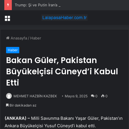
Trump: Şi ve Putin İran’a silah satmayacaklarını söyledi
Menü
Anasayfa
/
Haber
Haber
Bakan Güler, Pakistan
Büyükelçisi Cüneyd’i Kabul
Etti
MEHMET HAZBİN KAZBEK
Mayıs 9, 2025
0
0
Bir dakikadan az
(ANKARA) –
Milli Savunma Bakanı Yaşar Güler, Pakistan’ın
Ankara Büyükelçisi Yusuf Cüneyd’i kabul etti.