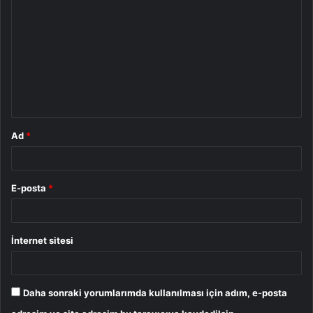
o
r
u
m
*
Ad
*
E-posta
*
İnternet sitesi
Daha sonraki yorumlarımda kullanılması için adım, e-posta