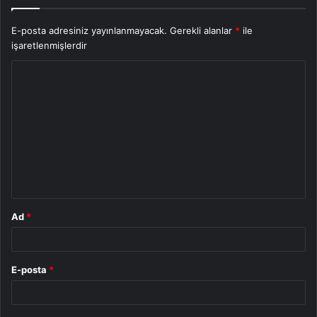
E-posta adresiniz yayınlanmayacak.
Gerekli alanlar
*
ile
işaretlenmişlerdir
Y
o
r
u
m
*
Ad
*
E-posta
*