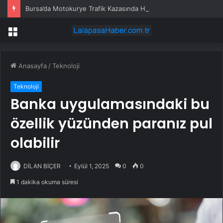
Bursa’da Motokurye Trafik Kazasında Hayatını Kaybetti
Menü
Anasayfa
/
Teknoloji
Teknoloji
Banka uygulamasındaki bu
özellik yüzünden paranız pul
olabilir
DİLAN BİÇER
Eylül 1, 2025
0
0
1 dakika okuma süresi