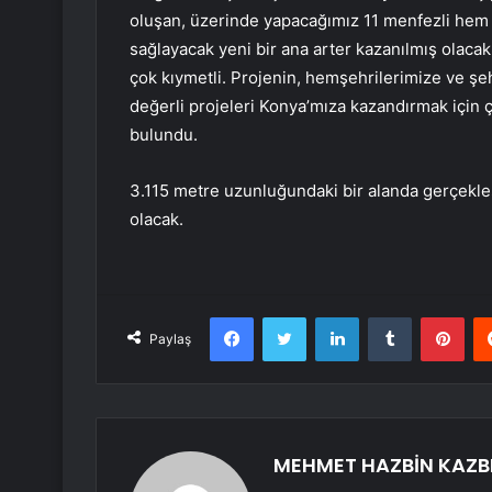
oluşan, üzerinde yapacağımız 11 menfezli hem r
sağlayacak yeni bir ana arter kazanılmış olacak.
çok kıymetli. Projenin, hemşehrilerimize ve şe
değerli projeleri Konya’mıza kazandırmak içi
bulundu.
3.115 metre uzunluğundaki bir alanda gerçekleş
olacak.
Facebook
Twitter
LinkedIn
Tumblr
Pint
Paylaş
MEHMET HAZBİN KAZB