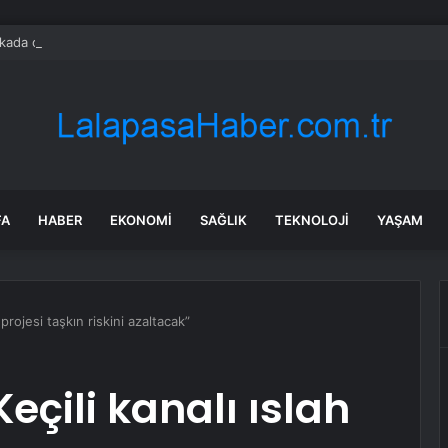
ada onlarca uygulamanın yerini tek asistan alabilir
FA
HABER
EKONOMI
SAĞLIK
TEKNOLOJI
YAŞAM
 projesi taşkın riskini azaltacak”
eçili kanalı ıslah