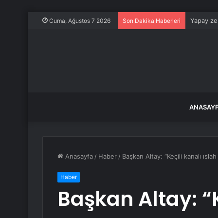
Yapay zek
Cuma, Ağustos 7 2026
Son Dakika Haberleri
ANASAY
Anasayfa
/
Haber
/
Başkan Altay: “Keçili kanalı ıslah
Haber
Başkan Altay: “K