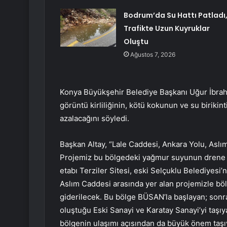
Bodrum’da Su Hattı Patladı
Trafikte Uzun Kuyruklar
Oluştu
Ağustos 7, 2026
Konya Büyükşehir Belediye Başkanı Uğur İbrah
görüntü kirliliğinin, kötü kokunun ve su birikint
azalacağını söyledi.
Başkan Altay, “Lale Caddesi, Ankara Yolu, Aslı
Projemiz bu bölgedeki yağmur suyunun drene edi
etabı Terziler Sitesi, eski Selçuklu Belediyesi’
Aslım Caddesi arasında yer alan projemizle bö
giderilecek. Bu bölge BÜSAN’la başlayan; sonra
oluştuğu Eski Sanayi ve Karatay Sanayi’yi taşıy
bölgenin ulaşımı açısından da büyük önem taşıyo