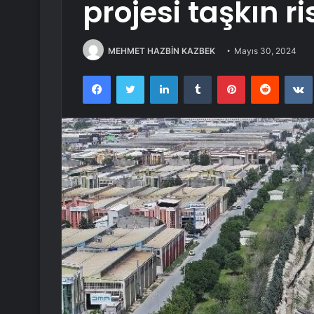
projesi taşkın r
MEHMET HAZBİN KAZBEK
Mayıs 30, 2024
Facebook
Twitter
LinkedIn
Tumblr
Pinterest
Reddit