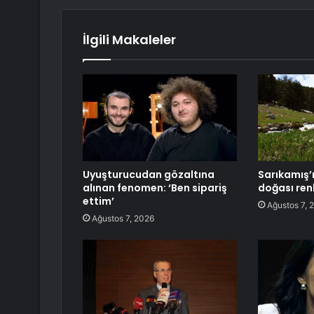
İlgili Makaleler
Uyuşturucudan gözaltına
Sarıkamış’ı
alınan fenomen: ‘Ben sipariş
doğası ren
ettim’
Ağustos 7, 
Ağustos 7, 2026