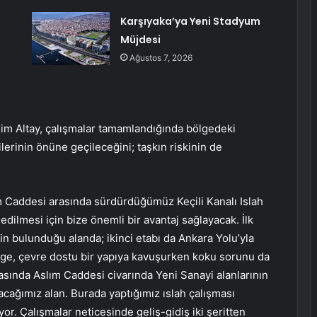
,
Karşıyaka’ya Yeni Stadyum
Müjdesi
Ağustos 7, 2026
im Altay, çalışmalar tamamlandığında bölgedeki
ilerinin önüne geçileceğini; taşkın riskinin de
m Caddesi arasında sürdürdüğümüz Keçili Kanalı Islah
lmesi için bize önemli bir avantaj sağlayacak. İlk
nin bulunduğu alanda; ikinci etabı da Ankara Yolu’yla
lge, çevre dostu bir yapıya kavuşurken koku sorunu da
sında Aslım Caddesi civarında Yeni Sanayi alanlarının
acağımız alan. Burada yaptığımız ıslah çalışması
r. Çalışmalar neticesinde geliş-gidiş iki şeritten