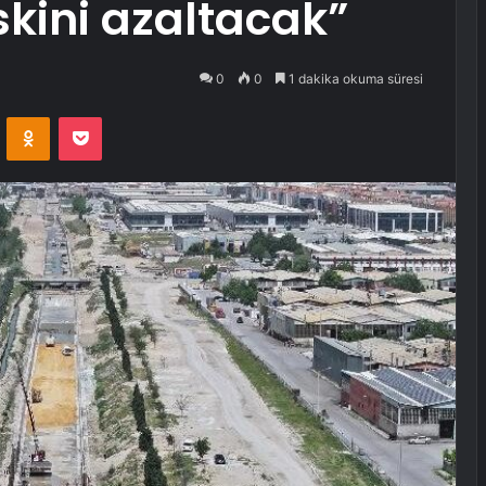
iskini azaltacak”
0
0
1 dakika okuma süresi
VKontakte
Odnoklassniki
Pocket