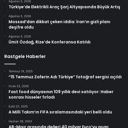
Ağustos 5, 2026
Türkiye’de Elektrikli Araç Şarj Altyapısında Büyük Artış
Ağustos 5, 2026
Mossad’dan dikkat çeken iddia: İran’ın gizli planı
deşifre oldu
Ağustos 5, 2026
Ümit Özdağ, Rize’de Konferansa Katıldı
Rastgele Haberler
Temmuz 19, 2025
“15 Temmuz Zaferin Adı Türkiye” fotoğraf sergisi açıldı
Ocak 23, 2026
Fast food dünyasının 109 yıllık devi satılıyor: Haber
sonrası hisseler fırladı
Eylül 22, 2025
A Milli Takım’ın FIFA sıralamasındaki yeri belli oldu
Haziran 29, 2024
AB-Mısır arasında değeri 40 milyar Euro’yu aşan