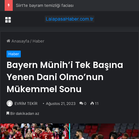
Siirt’te bayram temizliği faciası
Menü
Anasayfa
/
Haber
Haber
Bayern Münih’i Tek Başına
Yenen Dani Olmo’nun
Mükemmel Sonu
EVRİM TEKİR
Ağustos 21, 2023
0
11
Bir dakikadan az