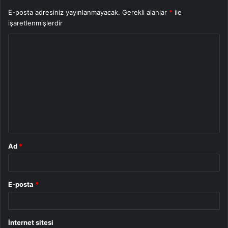
E-posta adresiniz yayınlanmayacak.
Gerekli alanlar
*
ile
işaretlenmişlerdir
Y
o
r
u
m
*
Ad
*
E-posta
*
İnternet sitesi