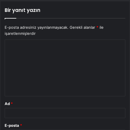
Bir yanıt yazın
E-posta adresiniz yayınlanmayacak.
Gerekli alanlar
*
ile
işaretlenmişlerdir
Y
o
r
u
m
*
Ad
*
E-posta
*