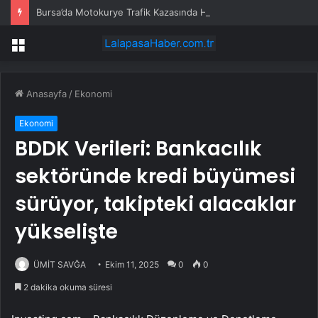
Bursa’da Motokurye Trafik Kazasında Hayatını Kaybetti
Menü
Anasayfa
/
Ekonomi
Ekonomi
BDDK Verileri: Bankacılık
sektöründe kredi büyümesi
sürüyor, takipteki alacaklar
yükselişte
ÜMİT SAVĞA
Ekim 11, 2025
0
0
2 dakika okuma süresi