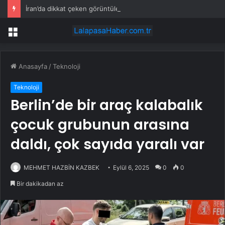
İran’da dikkat çeken görüntüler: Halk sahilde silahlarla devriye atıyor
Menü
Anasayfa
/
Teknoloji
Teknoloji
Berlin’de bir araç kalabalık
çocuk grubunun arasına
daldı, çok sayıda yaralı var
MEHMET HAZBİN KAZBEK
Eylül 6, 2025
0
0
Bir dakikadan az