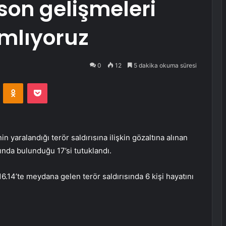
son gelişmeleri
mlıyoruz
0
12
5 dakika okuma süresi
VKontakte
Odnoklassniki
Pocket
in yaralandığı terör saldırısına ilişkin gözaltına alınan
rında bulunduğu 17’si tutuklandı.
6.14’te meydana gelen terör saldırısında 6 kişi hayatını