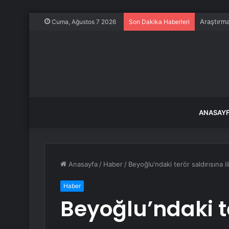
Araştırm
Cuma, Ağustos 7 2026
Son Dakika Haberleri
ANASAY
Anasayfa
/
Haber
/
Beyoğlu’ndaki terör saldırısına 
Haber
Beyoğlu’ndaki t