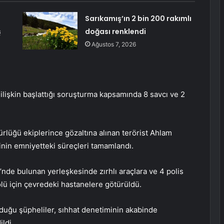
Sarıkamış’ın 2 bin 200 rakımlı
ş
doğası renklendi
Ağustos 7, 2026
ilişkin başlattığı soruşturma kapsamında 8 savcı ve 2
üğü ekiplerince gözaltına alınan terörist Ahlam
inin emniyetteki süreçleri tamamlandı.
de bulunan yerleşkesinde zırhlı araçlara ve 4 polis
olü için çevredeki hastanelere götürüldü.
nduğu şüpheliler, sıhhat denetiminin akabinde
ldi.