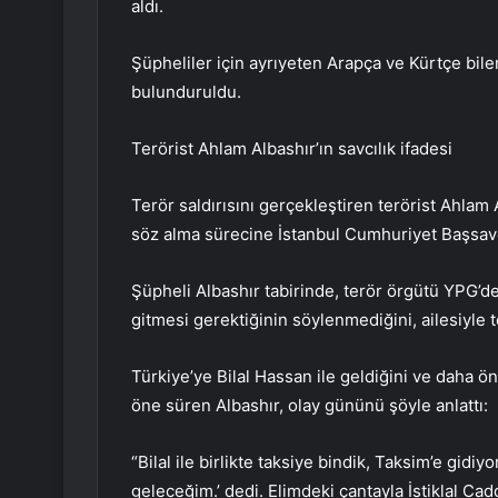
aldı.
Şüpheliler için ayrıyeten Arapça ve Kürtçe bile
bulunduruldu.
Terörist Ahlam Albashır’ın savcılık ifadesi
Terör saldırısını gerçekleştiren terörist Ahlam
söz alma sürecine İstanbul Cumhuriyet Başsavcıs
Şüpheli Albashır tabirinde, terör örgütü YPG’den
gitmesi gerektiğinin söylenmediğini, ailesiyle te
Türkiye’ye Bilal Hassan ile geldiğini ve daha ö
öne süren Albashır, olay gününü şöyle anlattı:
“Bilal ile birlikte taksiye bindik, Taksim’e gidiy
geleceğim.’ dedi. Elimdeki çantayla İstiklal Ca