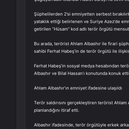
Şüphelilerden 2’si emniyetten serbest bırakılır
yataklık ettiği belirlenen ve Suriye Azez’de emn
getirilen “Hüsam” kod adlı terör örgütü mensu
Bu arada, terörist Ahlam Albashır ile firari şüph
sahibi Ferhat Habeş’in de terör örgütü ile ilişkis
Ferhat Habeş’in sosyal medya hesabından terör 
Albashır ve Bilal Hassan’ı konutunda konuk etti
Ahlam Albashır’ın emniyet ifadesine ulaşıldı
Terör saldırısını gerçekleştiren terörist Ahlam 
planlandığını itiraf etti.
Albashır ifadesinde, terör örgütüyle erkek arkada