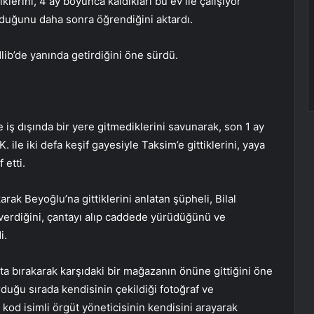
lerini, 4 ay boyunca kaldıkları bu ev ile çalışıyor
olduğunu daha sonra öğrendiğini aktardı.
lib’de yanında getirdiğini öne sürdü.
 iş dışında bir yere gitmediklerini savunarak, son 1 ay
. ile iki defa keşif gayesiyle Taksim’e gittiklerini, yaya
 etti.
karak Beyoğlu’na gittiklerini anlatan şüpheli, Bilal
 verdiğini, çantayı alıp caddede yürüdüğünü ve
i.
ta bırakarak karşıdaki bir mağazanın önüne gittiğini öne
duğu sırada kendisinin çekildiği fotoğraf ve
 kod isimli örgüt yöneticisinin kendisini arayarak