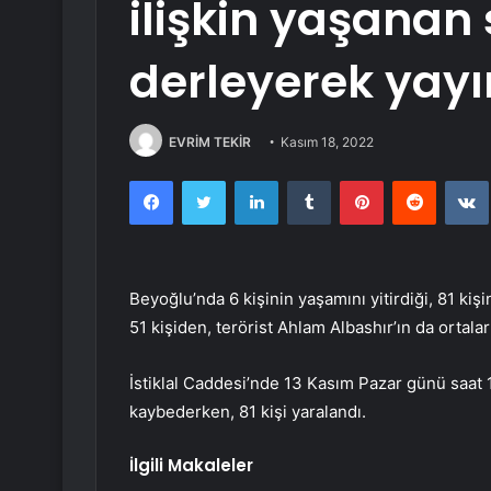
ilişkin yaşanan 
derleyerek yayı
EVRİM TEKİR
Kasım 18, 2022
Facebook
Twitter
LinkedIn
Tumblr
Pinterest
Reddit
Beyoğlu’nda 6 kişinin yaşamını yitirdiği, 81 kişin
51 kişiden, terörist Ahlam Albashır’ın da ortala
İstiklal Caddesi’nde 13 Kasım Pazar günü saat 1
kaybederken, 81 kişi yaralandı.
İlgili Makaleler