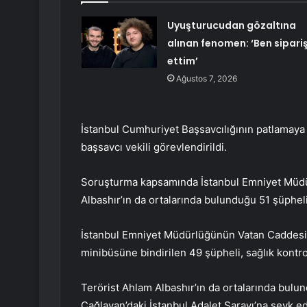
Uyuşturucudan gözaltına
alınan fenomen: ‘Ben sipari
ettim’
Ağustos 7, 2026
İstanbul Cumhuriyet Başsavcılığının patlamaya 
başsavcı vekili görevlendirildi.
Soruşturma kapsamında İstanbul Emniyet Müdürl
Albashır’ın da ortalarında bulunduğu 51 şüphel
İstanbul Emniyet Müdürlüğünün Vatan Caddesi’n
minibüsüne bindirilen 49 şüpheli, sağlık kontr
Terörist Ahlam Albashır’ın da ortalarında bulu
Çağlayan’daki İstanbul Adalet Sarayı’na sevk edi