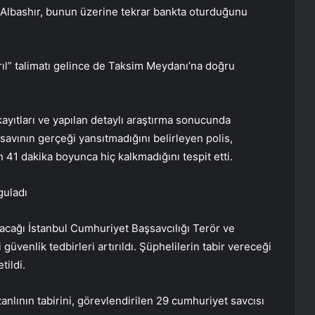
n Albashır, bunun üzerine tekrar bankta oturduğunu
rıl” talimatı gelince de Taksim Meydanı’na doğru
ayıtları ve yapılan detaylı araştırma sonucunda
 savının gerçeği yansıtmadığını belirleyen polis,
n 41 dakika boyunca hiç kalkmadığını tespit etti.
guladı
ınacağı İstanbul Cumhuriyet Başsavcılığı Terör ve
üvenlik tedbirleri artırıldı. Şüphelilerin tabir vereceği
tildi.
nlının tabirini, görevlendirilen 29 cumhuriyet savcısı