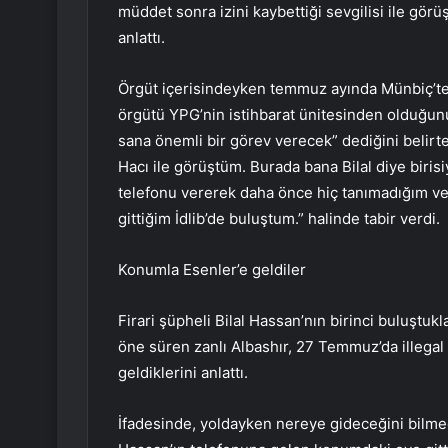
müddet sonra izini kaybettiği sevgilisi ile görüş
anlattı.
Örgüt içerisindeyken temmuz ayında Münbiç’te
örgütü YPG’nin istihbarat ünitesinden olduğunu 
sana önemli bir görev verecek” dediğini belirte
Hacı ile görüştüm. Burada bana Bilal diye birisi
telefonu vererek daha önce hiç tanımadığım ve k
gittiğim İdlib’de buluştum.” halinde tabir verdi.
Konumla Esenler’e geldiler
Firari şüpheli Bilal Hassan’nın birinci buluştuk
öne süren zanlı Albashır, 27 Temmuz’da illegal 
geldiklerini anlattı.
İfadesinde, yoldayken nereye gideceğini bilmed