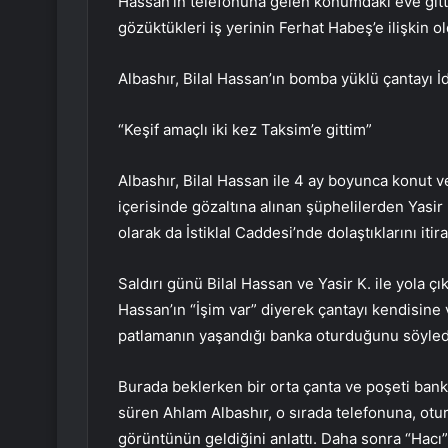
Hassan’ın telefonuna gelen konumdaki eve gittik
gözüktükleri iş yerinin Ferhat Habeş’e ilişkin 
Albashır, Bilal Hassan’ın bomba yüklü çantayı İd
“Keşif amaçlı iki kez Taksim’e gittim”
Albashır, Bilal Hassan ile 4 ay boyunca konut ve
içerisinde gözaltına alınan şüphelilerden Yasir K
olarak da İstiklal Caddesi’nde dolaştıklarını itiraf
Saldırı günü Bilal Hassan ve Yasir K. ile yola çı
Hassan’ın “İşim var” diyerek çantayı kendisine
patlamanın yaşandığı banka oturduğunu söyled
Burada beklerken bir orta çanta ve poşeti bank
süren Ahlam Albashır, o sırada telefonuna, otur
görüntünün geldiğini anlattı. Daha sonra “Hacı”