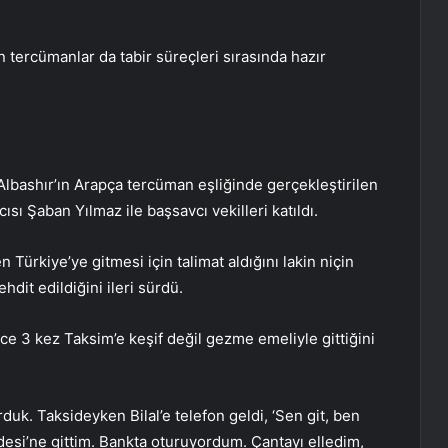
n tercümanlar da tabir süreçleri sırasında hazır
 Albashır’ın Arapça tercüman eşliğinde gerçekleştirilen
ı Şaban Yılmaz ile başsavcı vekilleri katıldı.
 Türkiye’ye gitmesi için talimat aldığını lakin niçin
hdit edildiğini ileri sürdü.
nce 3 kez Taksim’e keşif değil gezme emeliyle gittiğini
orduk. Taksideyken Bilal’e telefon geldi, ‘Sen git, ben
ddesi’ne gittim. Bankta oturuyordum. Çantayı elledim,