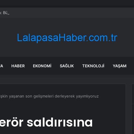
a: Büyük insansı maymunlar huzuru korumak için öpüşüp sarılıyorlar
FA
HABER
EKONOMI
SAĞLIK
TEKNOLOJI
YAŞAM
ilişkin yaşanan son gelişmeleri derleyerek yayımlıyoruz
erör saldırısına