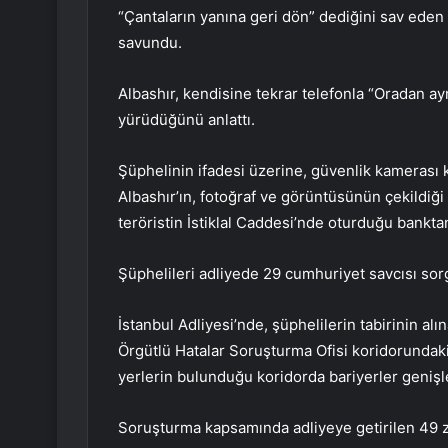
“Çantaların yanına geri dön” dediğini sav ede
savundu.
Albashır, kendisine tekrar telefonla “Oradan ay
yürüdüğünü anlattı.
Şüphelinin ifadesi üzerine, güvenlik kamerası k
Albashır’ın, fotoğraf ve görüntüsünün çekildiği
teröristin İstiklal Caddesi’nde oturduğu bankta
Şüphelileri adliyede 29 cumhuriyet savcısı sor
İstanbul Adliyesi’nde, şüphelilerin tabirinin al
Örgütlü Hatalar Soruşturma Ofisi koridorundaki g
yerlerin bulunduğu koridorda bariyerler genişle
Soruşturma kapsamında adliyeye getirilen 49 za