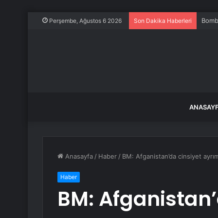
Bomba
Perşembe, Ağustos 6 2026
Son Dakika Haberleri
ANASAY
Anasayfa
/
Haber
/
BM: Afganistan’da cinsiyet ayrımc
Haber
BM: Afganistan’