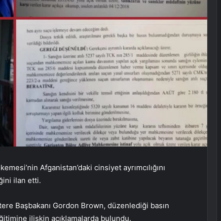
kemesi’nin Afganistan’daki cinsiyet ayrımcılığını
ni ilan etti.
iltere Başbakanı Gordon Brown, düzenlediği basın
ğitimine ilişkin açıklamalarda bulundu.