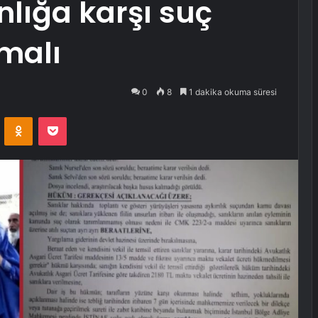
nlığa karşı suç
malı
0
8
1 dakika okuma süresi
VKontakte
Odnoklassniki
Pocket