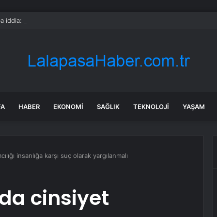
 iddia: Özgür Özel yarın CHP’den istifa edecek
FA
HABER
EKONOMI
SAĞLIK
TEKNOLOJI
YAŞAM
ılığı insanlığa karşı suç olarak yargılanmalı
da cinsiyet