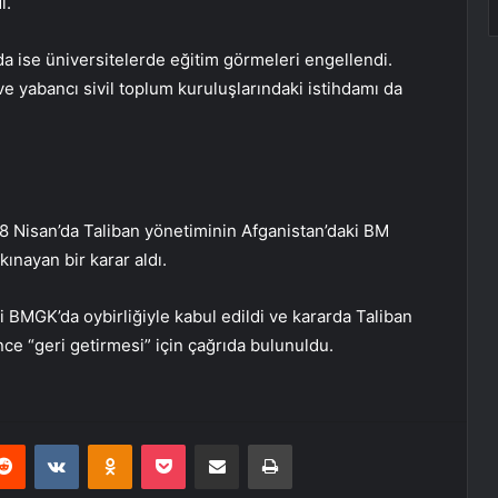
i.
nda ise üniversitelerde eğitim görmeleri engellendi.
ve yabancı sivil toplum kuruluşlarındaki istihdamı da
8 Nisan’da Taliban yönetiminin Afganistan’daki BM
kınayan bir karar aldı.
i BMGK’da oybirliğiyle kabul edildi ve kararda Taliban
nce “geri getirmesi” için çağrıda bulunuldu.
erest
Reddit
VKontakte
Odnoklassniki
Pocket
E-Posta ile paylaş
Yazdır