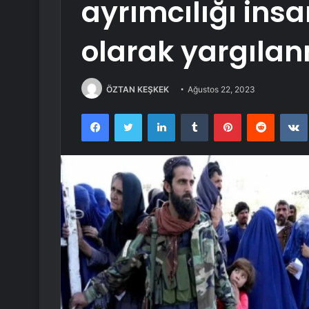
ayrımcılığı insa
olarak yargılan
ÖZTAN KEŞKEK
Ağustos 22, 2023
Facebook
Twitter
LinkedIn
Tumblr
Pinterest
Reddit