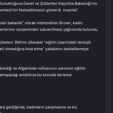
m Bozukluğuna Davet ve Şiddetten Kaçınma Bakanlığı’nın
itesi’nin feshedilmesini gösterdi. insanlık”.
ulan bakanlık” olarak nitelendiren Brown, kadın
iderlerinin cezaevinden salıverilmesi çağrısında bulundu.
eleri, BM’nin ülkedeki “eğitim üzerindeki teolojik
emeli olmadığına ikna etme” çabalarını desteklemeye
eklediği ve Afganistan nüfusunun yarısının eğitim
amayacağı anlatılırsa bu konuda ilerleme
ara geldiğinde, kadınların çalışmasına ve kız