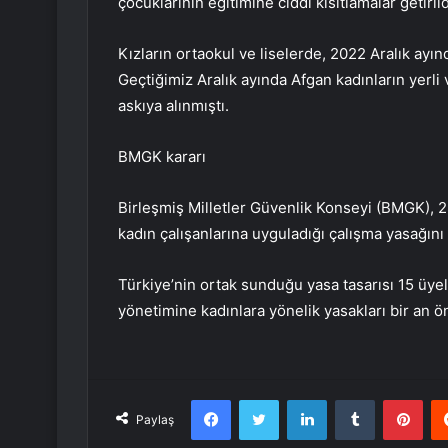
çocuklarının eğitimine ciddi kısıtlamalar getirild
Kızların ortaokul ve liselerde, 2022 Aralık ayı
Geçtiğimiz Aralık ayında Afgan kadınların yerli 
askıya alınmıştı.
BMGK kararı
Birleşmiş Milletler Güvenlik Konseyi (BMGK), 2
kadın çalışanlarına uyguladığı çalışma yasağını 
Türkiye’nin ortak sunduğu yasa tasarısı 15 üyel
yönetimine kadınlara yönelik yasakları bir an ö
Facebook
Twitter
LinkedIn
Tumblr
Pint
Paylaş