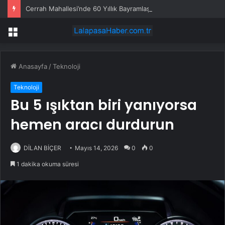
Cerrah Mahallesi’nde 60 Yıllık Bayramlaşma Geleneği
Menü
Anasayfa
/
Teknoloji
Teknoloji
Bu 5 ışıktan biri yanıyorsa
hemen aracı durdurun
DİLAN BİÇER
Mayıs 14, 2026
0
0
1 dakika okuma süresi