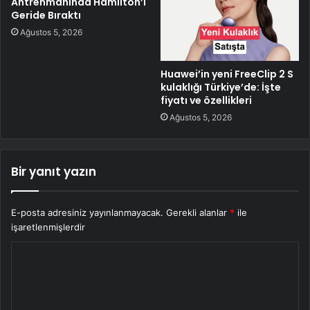
Antrenmanında Hamilton’ı
Geride Bıraktı
Ağustos 5, 2026
Huawei’in yeni FreeClip 2 S
kulaklığı Türkiye’de: İşte
fiyatı ve özellikleri
Ağustos 5, 2026
Bir yanıt yazın
E-posta adresiniz yayınlanmayacak.
Gerekli alanlar
*
ile
işaretlenmişlerdir
Y
o
r