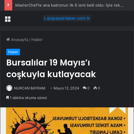
MasterChef’te ana kadronun ilk 6 ismi belli oldu: İşte tek tek önlüğü kazanan yarışmacılar
Menü
Anasayfa
/
Haber
Haber
Bursalılar 19 Mayıs’ı
coşkuyla kutlayacak
NURCAN BAYRAM
Mayıs 12, 2024
0
0
1 dakika okuma süresi