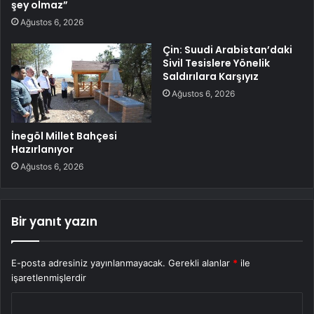
şey olmaz”
Ağustos 6, 2026
Çin: Suudi Arabistan’daki
Sivil Tesislere Yönelik
Saldırılara Karşıyız
Ağustos 6, 2026
İnegöl Millet Bahçesi
Hazırlanıyor
Ağustos 6, 2026
Bir yanıt yazın
E-posta adresiniz yayınlanmayacak.
Gerekli alanlar
*
ile
işaretlenmişlerdir
Y