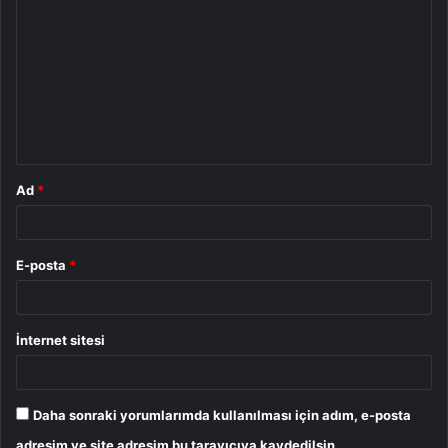
o
r
u
m
*
Ad
*
E-posta
*
İnternet sitesi
Daha sonraki yorumlarımda kullanılması için adım, e-posta
adresim ve site adresim bu tarayıcıya kaydedilsin.