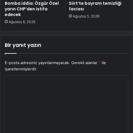
Bomba iddia: Özgür Özel
Siirt’te bayram temizliği
yarın CHP’den istifa
faciası
edecek
Ağustos 5, 2026
Ağustos 6, 2026
Bir yanıt yazın
E-posta adresiniz yayınlanmayacak.
Gerekli alanlar
*
ile
işaretlenmişlerdir
Y
o
r
u
m
*