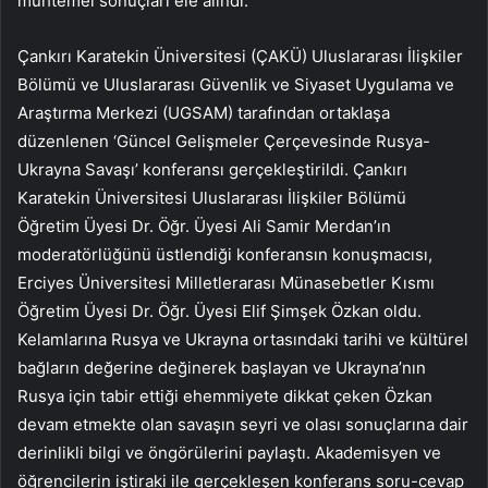
muhtemel sonuçları ele alındı.
Çankırı Karatekin Üniversitesi (ÇAKÜ) Uluslararası İlişkiler
Bölümü ve Uluslararası Güvenlik ve Siyaset Uygulama ve
Araştırma Merkezi (UGSAM) tarafından ortaklaşa
düzenlenen ‘Güncel Gelişmeler Çerçevesinde Rusya-
Ukrayna Savaşı’ konferansı gerçekleştirildi. Çankırı
Karatekin Üniversitesi Uluslararası İlişkiler Bölümü
Öğretim Üyesi Dr. Öğr. Üyesi Ali Samir Merdan’ın
moderatörlüğünü üstlendiği konferansın konuşmacısı,
Erciyes Üniversitesi Milletlerarası Münasebetler Kısmı
Öğretim Üyesi Dr. Öğr. Üyesi Elif Şimşek Özkan oldu.
Kelamlarına Rusya ve Ukrayna ortasındaki tarihi ve kültürel
bağların değerine değinerek başlayan ve Ukrayna’nın
Rusya için tabir ettiği ehemmiyete dikkat çeken Özkan
devam etmekte olan savaşın seyri ve olası sonuçlarına dair
derinlikli bilgi ve öngörülerini paylaştı. Akademisyen ve
öğrencilerin iştiraki ile gerçekleşen konferans soru-cevap