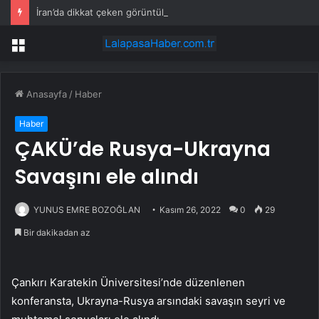
İran’da dikkat çeken görüntüler: Halk sahilde silahlarla devriye atıyor
Menü
Anasayfa
/
Haber
Haber
ÇAKÜ’de Rusya-Ukrayna
Savaşını ele alındı
YUNUS EMRE BOZOĞLAN
Kasım 26, 2022
0
29
Bir dakikadan az
Çankırı Karatekin Üniversitesi’nde düzenlenen
konferansta, Ukrayna-Rusya arsındaki savaşın seyri ve