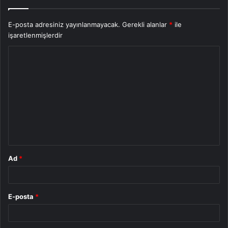
E-posta adresiniz yayınlanmayacak.
Gerekli alanlar
*
ile
işaretlenmişlerdir
Y
o
r
u
m
*
Ad
*
E-posta
*