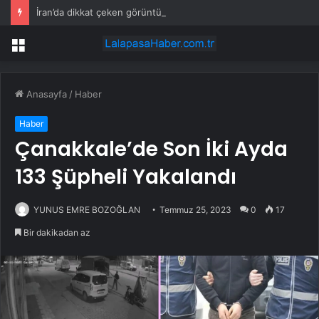
İran’da dikkat çeken görüntüler: Halk sahilde silahlarla devriye atıyor
Menü
Anasayfa
/
Haber
Haber
Çanakkale’de Son İki Ayda
133 Şüpheli Yakalandı
YUNUS EMRE BOZOĞLAN
Temmuz 25, 2023
0
17
Bir dakikadan az