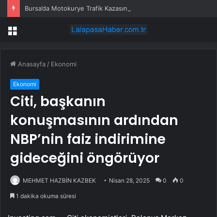
Bursa’da Motokurye Trafik Kazasında Hayatını Kaybetti
Menü
Anasayfa
/
Ekonomi
Ekonomi
Citi, başkanın
konuşmasının ardından
NBP’nin faiz indirimine
gideceğini öngörüyor
MEHMET HAZBİN KAZBEK
Nisan 28, 2025
0
0
1 dakika okuma süresi