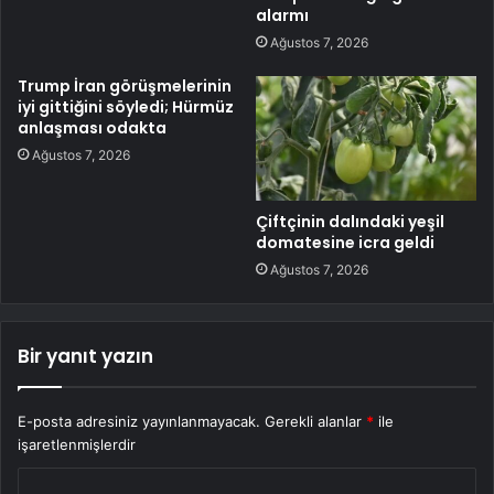
alarmı
Ağustos 7, 2026
Trump İran görüşmelerinin
iyi gittiğini söyledi; Hürmüz
anlaşması odakta
Ağustos 7, 2026
Çiftçinin dalındaki yeşil
domatesine icra geldi
Ağustos 7, 2026
Bir yanıt yazın
E-posta adresiniz yayınlanmayacak.
Gerekli alanlar
*
ile
işaretlenmişlerdir
Y