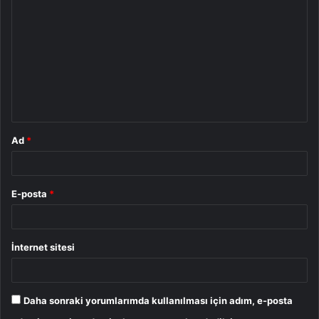
o
r
u
m
*
Ad
*
E-posta
*
İnternet sitesi
Daha sonraki yorumlarımda kullanılması için adım, e-posta