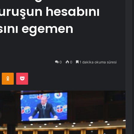
uruşun hesabını
ısını egemen
0
0
1 dakika okuma süresi
VKontakte
Odnoklassniki
Pocket