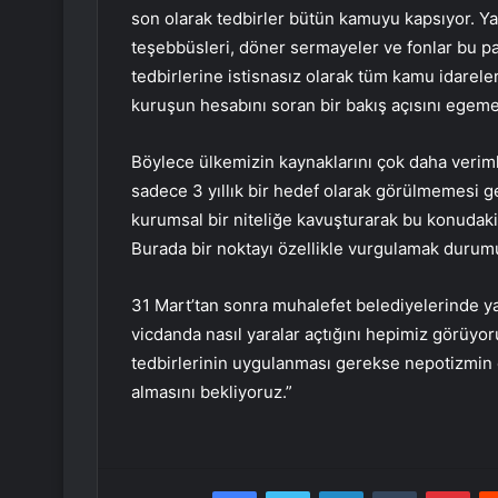
son olarak tedbirler bütün kamuyu kapsıyor. Yan
teşebbüsleri, döner sermayeler ve fonlar bu p
tedbirlerine istisnasız olarak tüm kamu idarel
kuruşun hesabını soran bir bakış açısını egeme
Böylece ülkemizin kaynaklarını çok daha verimli
sadece 3 yıllık bir hedef olarak görülmemesi 
kurumsal bir niteliğe kavuşturarak bu konudaki 
Burada bir noktayı özellikle vurgulamak duru
31 Mart’tan sonra muhalefet belediyelerinde ya
vicdanda nasıl yaralar açtığını hepimiz görüyor
tedbirlerinin uygulanması gerekse nepotizmin
almasını bekliyoruz.”
Facebook
Twitter
LinkedIn
Tumblr
Pint