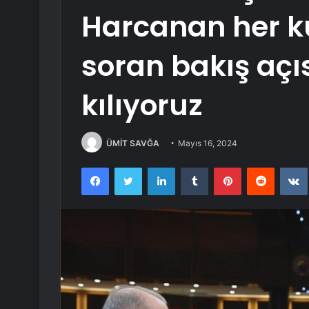
Harcanan her k
soran bakış aç
kılıyoruz
ÜMİT SAVĞA
Mayıs 16, 2024
Facebook
Twitter
LinkedIn
Tumblr
Pinterest
Reddit