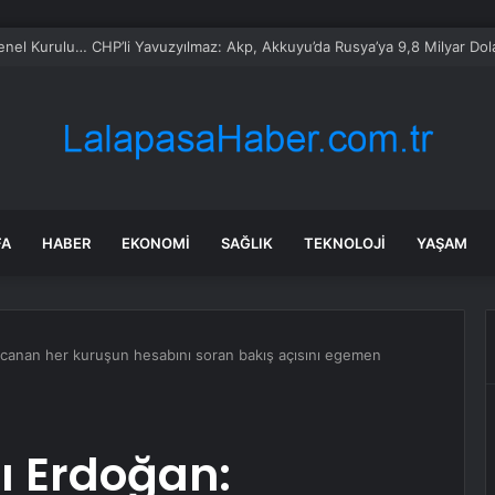
 Su Hattı Patladı, Trafikte Uzun Kuyruklar Oluştu
FA
HABER
EKONOMI
SAĞLIK
TEKNOLOJI
YAŞAM
anan her kuruşun hesabını soran bakış açısını egemen
 Erdoğan: