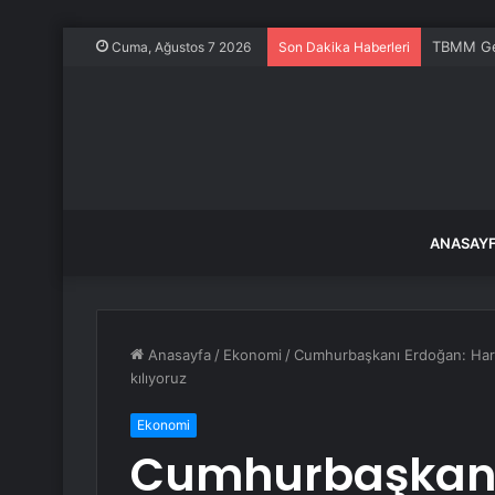
Bodrum’da
Cuma, Ağustos 7 2026
Son Dakika Haberleri
ANASAY
Anasayfa
/
Ekonomi
/
Cumhurbaşkanı Erdoğan: Harc
kılıyoruz
Ekonomi
Cumhurbaşkanı