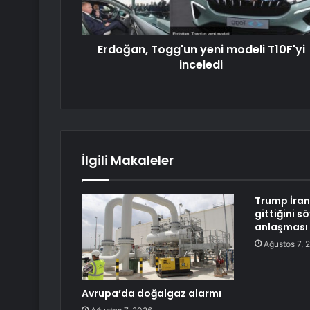
Erdoğan, Togg'un yeni modeli T10F'yi
inceledi
İlgili Makaleler
Trump İran
gittiğini s
anlaşması
Ağustos 7, 
Avrupa’da doğalgaz alarmı