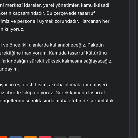
i merkezî idareler, yerel yönetimler, kamu iktisadi
aketin kapsamındadır. Bu çerçevede tasarruf
erimiz ve personeli uymak zorundadır. Harcanan her
n kılıyoruz.
 ve öncelikli alanlarda kullanabileceğiz. Paketin
gerektiğine inanıyorum. Kamuda tasarruf kültürünü
farkındalığın sürekli yüksek kalmasını sağlayacağız.
mundayım.
şanan eş, dost, hısım, akraba atamalarının maşerî
uz, ibretle takip ediyoruz. Gerek kamuda tasarruf
 engellenmesi noktasında muhalefetin de sorumluluk
erest
Reddit
VKontakte
Odnoklassniki
Pocket
E-Posta ile paylaş
Yazdır