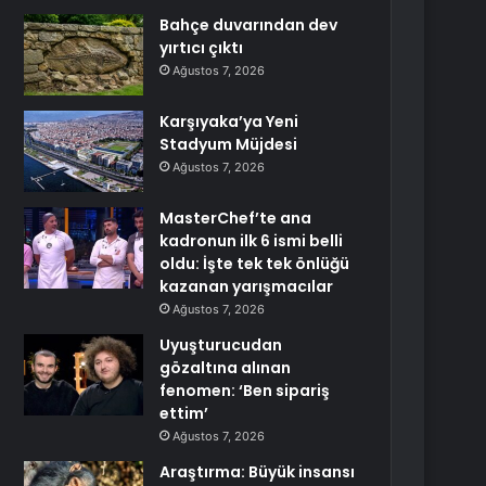
Bahçe duvarından dev
yırtıcı çıktı
Ağustos 7, 2026
Karşıyaka’ya Yeni
Stadyum Müjdesi
Ağustos 7, 2026
MasterChef’te ana
kadronun ilk 6 ismi belli
oldu: İşte tek tek önlüğü
kazanan yarışmacılar
Ağustos 7, 2026
Uyuşturucudan
gözaltına alınan
fenomen: ‘Ben sipariş
ettim’
Ağustos 7, 2026
Araştırma: Büyük insansı