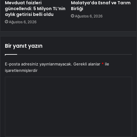
Mevduat faizleri
Malatya’da Esnaf ve Tarım
güncellendi: 5 Milyon TL’nin
Birliği
aylık getirisi belli oldu
Ağustos 6, 2026
Ağustos 6, 2026
Bir yanıt yazın
E-posta adresiniz yayınlanmayacak.
Gerekli alanlar
*
ile
işaretlenmişlerdir
Y
o
r
u
m
*