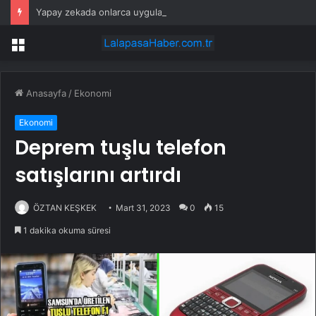
Yapay zekada onlarca uygulamanın yerini tek asistan alabilir
Menü
Anasayfa
/
Ekonomi
Ekonomi
Deprem tuşlu telefon
satışlarını artırdı
ÖZTAN KEŞKEK
Mart 31, 2023
0
15
1 dakika okuma süresi