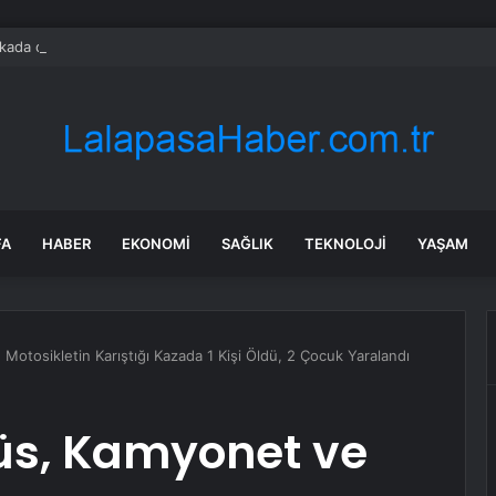
ada onlarca uygulamanın yerini tek asistan alabilir
FA
HABER
EKONOMI
SAĞLIK
TEKNOLOJI
YAŞAM
otosikletin Karıştığı Kazada 1 Kişi Öldü, 2 Çocuk Yaralandı
üs, Kamyonet ve