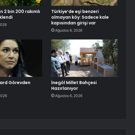
n 2 bin 200 rakımlı
Türkiye’de eşi benzeri
klendi
olmayan köy: Sadece kale
kapısından girişi var
2026
Ağustos 6, 2026
bard Görevden
İnegöl Millet Bahçesi
Hazırlanıyor
2026
Ağustos 6, 2026