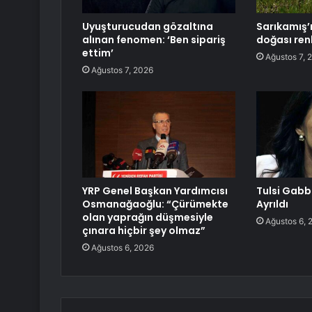
Uyuşturucudan gözaltına
Sarıkamış’ı
alınan fenomen: ‘Ben sipariş
doğası ren
ettim’
Ağustos 7, 
Ağustos 7, 2026
YRP Genel Başkan Yardımcısı
Tulsi Gab
Osmanağaoğlu: “Çürümekte
Ayrıldı
olan yaprağın düşmesiyle
Ağustos 6, 
çınara hiçbir şey olmaz”
Ağustos 6, 2026