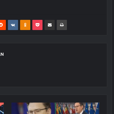
erest
Reddit
VKontakte
Odnoklassniki
Pocket
E-Posta ile paylaş
Yazdır
AN