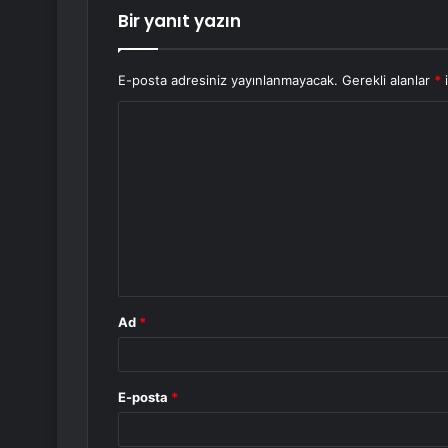
Bir yanıt yazın
E-posta adresiniz yayınlanmayacak.
Gerekli alanlar
*
i
Y
o
r
u
m
*
Ad
*
E-posta
*