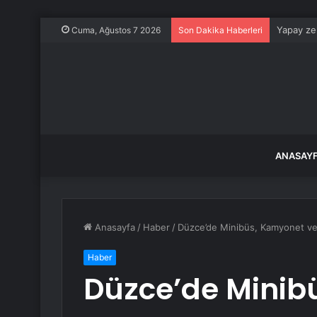
Yapay zek
Cuma, Ağustos 7 2026
Son Dakika Haberleri
ANASAY
Anasayfa
/
Haber
/
Düzce’de Minibüs, Kamyonet ve M
Haber
Düzce’de Minib