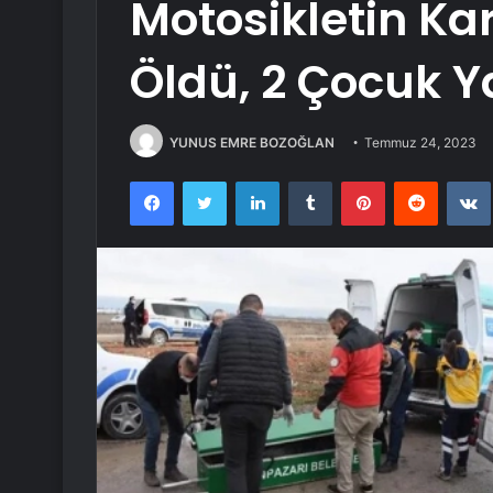
Motosikletin Kar
Öldü, 2 Çocuk Y
YUNUS EMRE BOZOĞLAN
Temmuz 24, 2023
Facebook
Twitter
LinkedIn
Tumblr
Pinterest
Reddit