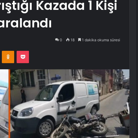
ıştığı Kazada 1 Kişi
aralandı
0
18
1 dakika okuma süresi
VKontakte
Odnoklassniki
Pocket