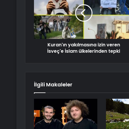
Kuran'ın yakılmasına izin veren
İsveç'e İslam ülkelerinden tepki
İlgili Makaleler