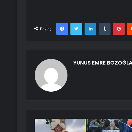
Facebook
Twitter
LinkedIn
Tumblr
Pint
Paylaş
YUNUS EMRE BOZOĞL