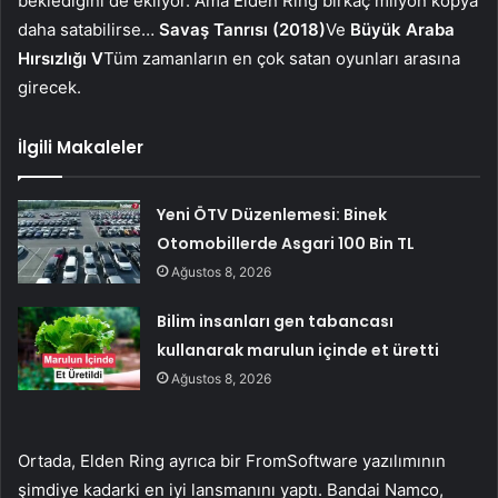
beklediğini de ekliyor. Ama Elden Ring birkaç milyon kopya
daha satabilirse…
Savaş Tanrısı (2018)
Ve
Büyük Araba
Hırsızlığı V
Tüm zamanların en çok satan oyunları arasına
girecek.
İlgili Makaleler
Yeni ÖTV Düzenlemesi: Binek
Otomobillerde Asgari 100 Bin TL
Ağustos 8, 2026
Bilim insanları gen tabancası
kullanarak marulun içinde et üretti
Ağustos 8, 2026
Ortada, Elden Ring ayrıca bir FromSoftware yazılımının
şimdiye kadarki en iyi lansmanını yaptı. Bandai Namco,