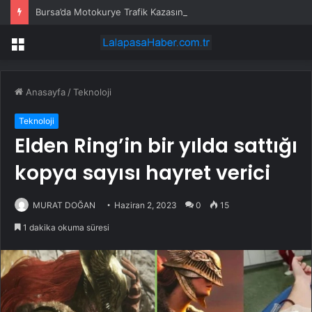
Bursa’da Motokurye Trafik Kazasında Hayatını Kaybetti
Menü
Anasayfa
/
Teknoloji
Teknoloji
Elden Ring’in bir yılda sattığı
kopya sayısı hayret verici
MURAT DOĞAN
Haziran 2, 2023
0
15
1 dakika okuma süresi