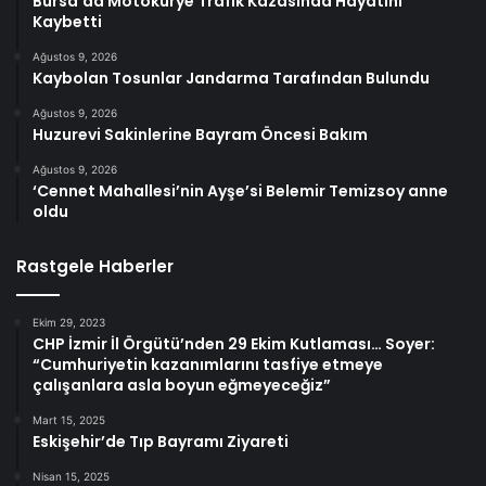
Bursa’da Motokurye Trafik Kazasında Hayatını
Kaybetti
Ağustos 9, 2026
Kaybolan Tosunlar Jandarma Tarafından Bulundu
Ağustos 9, 2026
Huzurevi Sakinlerine Bayram Öncesi Bakım
Ağustos 9, 2026
‘Cennet Mahallesi’nin Ayşe’si Belemir Temizsoy anne
oldu
Rastgele Haberler
Ekim 29, 2023
CHP İzmir İl Örgütü’nden 29 Ekim Kutlaması… Soyer:
“Cumhuriyetin kazanımlarını tasfiye etmeye
çalışanlara asla boyun eğmeyeceğiz”
Mart 15, 2025
Eskişehir’de Tıp Bayramı Ziyareti
Nisan 15, 2025