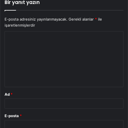
Bir yanıt yazın
E-posta adresiniz yayınlanmayacak.
Gerekli alanlar
*
ile
işaretlenmişlerdir
Y
o
r
u
m
*
Ad
*
E-posta
*