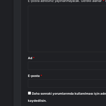
E-posta adresiniz yayınlanmayacak.
Gerekli alanlar
*
i
Y
o
r
u
m
*
Ad
*
E-posta
*
Daha sonraki yorumlarımda kullanılması için adı
kaydedilsin.