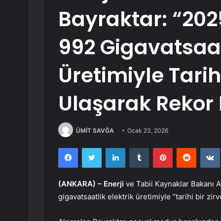
Bayraktar: “202
992 Gigavatsaatl
Üretimiyle Tarih
Ulaşarak Rekor 
ÜMİT SAVĞA
Ocak 23, 2026
Facebook
Twitter
LinkedIn
Tumblr
Pinterest
Reddit
(ANKARA) –
Enerji
ve Tabii Kaynaklar Bakanı A
gigavatsaatlik elektrik üretimiyle “tarihi bir zirv