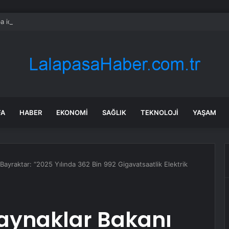
 iddia: Özgür Özel yarın CHP’den istifa edecek
FA
HABER
EKONOMI
SAĞLIK
TEKNOLOJI
YAŞAM
 Bayraktar: “2025 Yılında 362 Bin 992 Gigavatsaatlik Elektrik
 Kaynaklar Bakanı