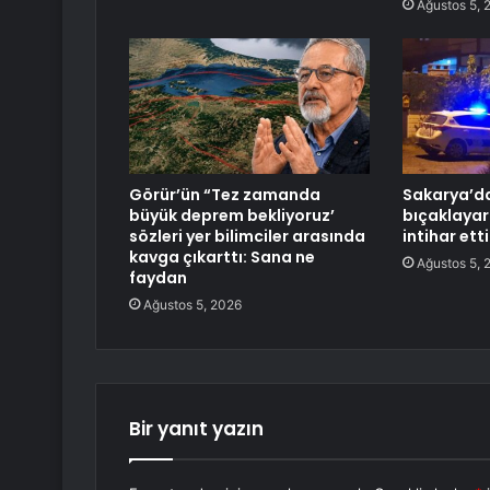
Ağustos 5, 
Görür’ün “Tez zamanda
Sakarya’da
büyük deprem bekliyoruz’
bıçaklayar
sözleri yer bilimciler arasında
intihar etti
kavga çıkarttı: Sana ne
Ağustos 5, 
faydan
Ağustos 5, 2026
Bir yanıt yazın