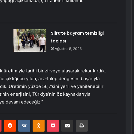
ptığı açıklamada, şu ifadeleri kullandı:
Siirt’te bayram temizliği
faciası
Ağustos 5, 2026
 üretimiyle tarihi bir zirveye ulaşarak rekor kırdık.
 çıktığı bu yılda, arz-talep dengesini başarıyla
ık. Üretimin yüzde 56,7’sini yerli ve yenilenebilir
in enerjisini, Türkiye’nin öz kaynaklarıyla
eye devam edeceğiz.”
r
Pinterest
Reddit
VKontakte
Odnoklassniki
Pocket
E-Posta ile paylaş
Yazdır