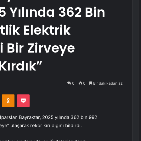
5 Yılında 362 Bin
ik Elektrik
i Bir Zirveye
Kırdık”
0
0
Bir dakikadan az
VKontakte
Odnoklassniki
Pocket
lparslan Bayraktar, 2025 yılında 362 bin 992
eye” ulaşarak rekor kırıldığını bildirdi.