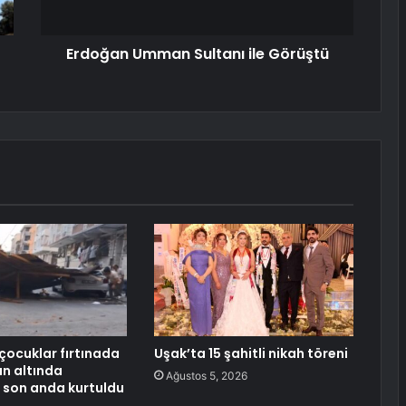
Erdoğan Umman Sultanı ile Görüştü
 çocuklar fırtınada
Uşak’ta 15 şahitli nikah töreni
ın altında
Ağustos 5, 2026
 son anda kurtuldu