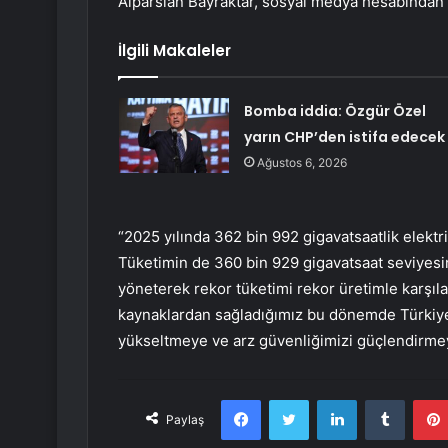
Alparslan Bayraktar, sosyal medya hesabından ya
İlgili Makaleler
Bomba iddia: Özgür Özel
yarın CHP’den istifa edecek
Ağustos 6, 2026
“2025 yılında 362 bin 992 gigavatsaatlik elektrik
Tüketimin de 360 bin 929 gigavatsaat seviyesine
yöneterek rekor tüketimi rekor üretimle karşılad
kaynaklardan sağladığımız bu dönemde Türkiye’n
yükseltmeye ve arz güvenliğimizi güçlendirm
Facebook
Twitter
LinkedIn
Tumbl
Paylaş