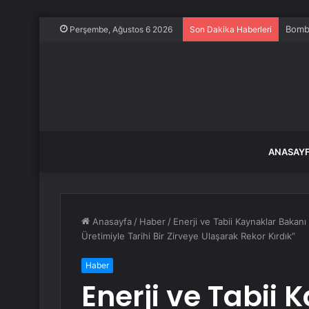
Bomba
Perşembe, Ağustos 6 2026
Son Dakika Haberleri
ANASAY
Anasayfa
/
Haber
/
Enerji ve Tabii Kaynaklar Bakanı
Üretimiyle Tarihi Bir Zirveye Ulaşarak Rekor Kırdık”
Haber
Enerji ve Tabii