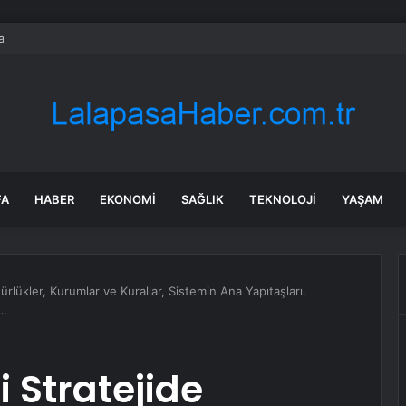
da dikkat çeken görüntüler: Halk sahilde silahlarla devriye atıyor
FA
HABER
EKONOMI
SAĞLIK
TEKNOLOJI
YAŞAM
ürlükler, Kurumlar ve Kurallar, Sistemin Ana Yapıtaşları.
z…
i Stratejide