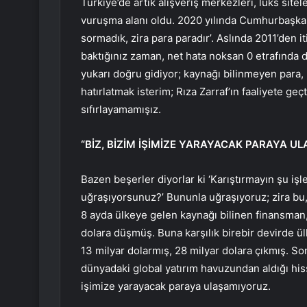
Türkiye’de artık alışveriş merkezleri, lüks sitel
vuruşma alanı oldu. 2020 yılında Cumhurbaşkanı
sormadık, zira para paradır’. Aslında 2011’den i
baktığınız zaman, net hata noksan 0 etrafında d
yukarı doğru gidiyor; kaynağı bilinmeyen para, k
hatırlatmak isterim; Rıza Zarraf’ın faaliyete geçt
sıfırlayamamışız.
“BİZ, BİZİM İŞİMİZE YARAYACAK PARAYA U
Bazen beşerler diyorlar ki ‘Karıştırmayın şu işle
uğraşıyorsunuz?’ Bununla uğraşıyoruz; zira bu,
8 ayda ülkeye gelen kaynağı bilinen finansman, 
dolara düşmüş. Buna karşılık birebir devirde ül
13 milyar dolarmış, 28 milyar dolara çıkmış. So
dünyadaki global yatırım havuzundan aldığı hiss
işimize yarayacak paraya ulaşamıyoruz.