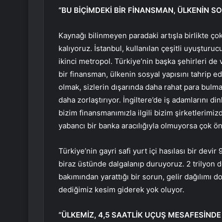
“BU BİÇİMDEKİ BİR FİNANSMAN, ÜLKENİN SO
Kaynağı bilinmeyen paradaki artışla birlikte ço
kalıyoruz. İstanbul, kullanılan çeşitli uyuşturu
ikinci metropol. Türkiye’nin başka şehirleri de 
bir finansman, ülkenin sosyal yapısını tahrip edi
olmak, sizlerin dışarında daha rahat para bulman
daha zorlaştırıyor. İngiltere’de iş adamlarını di
bizim finansmanımızla ilgili bizim şirketlerimi
yabancı bir banka aracılığıyla olmuyorsa çok öne
Türkiye’nin gayri safi yurt içi hasılası bir devir
biraz üstünde dalgalanıp duruyoruz. 2 trilyon d
bakımından yarattığı bir sorun, gelir dağılımı d
dediğimiz kesim giderek yok oluyor.
“ÜLKEMİZ, 4,5 SAATLİK UÇUŞ MESAFESİNDE