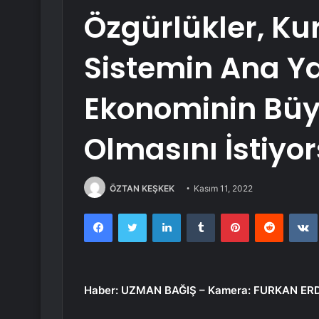
Özgürlükler, Ku
Sistemin Ana Ya
Ekonominin Büy
Olmasını İstiyo
ÖZTAN KEŞKEK
Kasım 11, 2022
Facebook
Twitter
LinkedIn
Tumblr
Pinterest
Reddit
Haber: UZMAN BAĞIŞ – Kamera: FURKAN E