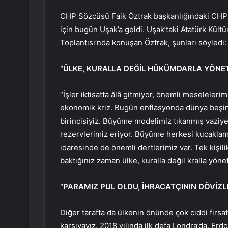
CHP Sözcüsü Faik Öztrak başkanlığındaki CH
için bugün Uşak’a geldi. Uşak’taki Atatürk Kül
Toplantısı’nda konuşan Öztrak, şunları söyledi:
“ÜLKE, KURALLA DEĞİL HÜKÜMDARLA YÖNET
“İşler iktisatta âlâ gitmiyor, önemli meselelerim
ekonomik kriz. Bugün enflasyonda dünya beşincisi
birincisiyiz. Büyüme modelimiz tıkanmış vaziyet
rezervlerimiz eriyor. Büyüme herkesi kucaklamı
idaresinde de önemli dertlerimiz var. Tek kişili
baktığınız zaman ülke, kuralla değil kralla yöne
“PARAMIZ PUL OLDU, İHRACATÇININ DÖVİZ
Diğer tarafta da ülkenin önünde çok ciddi fırsatl
karşıyayız. 2018 yılında ilk defa Londra’da, Erdo