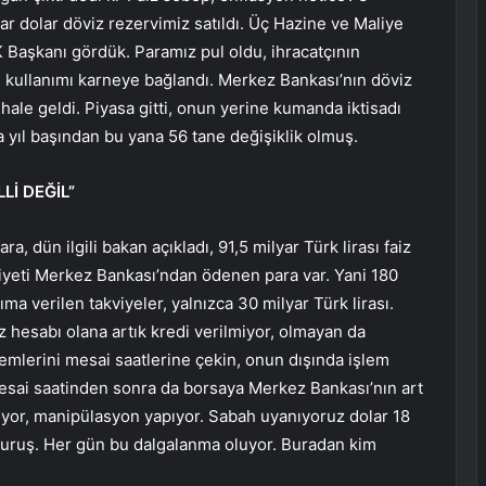
ar dolar döviz rezervimiz satıldı. Üç Hazine ve Maliye
 Başkanı gördük. Paramız pul oldu, ihracatçının
 kullanımı karneye bağlandı. Merkez Bankası’nın döviz
hale geldi. Piyasa gitti, onun yerine kumanda iktisadı
a yıl başından bu yana 56 tane değişiklik olmuş.
Lİ DEĞİL”
, dün ilgili bakan açıkladı, 91,5 milyar Türk lirası faiz
riyeti Merkez Bankası’ndan ödenen para var. Yani 180
rıma verilen takviyeler, yalnızca 30 milyar Türk lirası.
iz hesabı olana artık kredi verilmiyor, olmayan da
şlemlerini mesai saatlerine çekin, onun dışında işlem
esai saatinden sonra da borsaya Merkez Bankası’nın art
riyor, manipülasyon yapıyor. Sabah uyanıyoruz dolar 18
0 kuruş. Her gün bu dalgalanma oluyor. Buradan kim