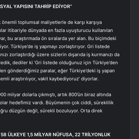
SYAL YAPISINI TAHRİP EDİYOR”
k önemli toplumsal maliyetlerle de karşı karşıya
cular itibariyle dünyada en fazla uyuşturucu kullanılan
var, bu araştırmada ön sıralarda yer alan. Bu biçimdeki
yor. Türkiye’de iş yapmayı zorlaştırıyor. Gri listede
ızı zorlaştırdığı üzere sizlerin dışarıda iş kurmanızı da
nledik, dediler ki ‘Gri listede olduğunuz için Türkiye’den
zden gönderdiğimiz paralar, eğer Türkiye’deki iş yapan
mli araştırılıyor, vakit kaybediyoruz’ diyorlar.
 900 milyar dolarla çıkmıştı, artık 800’ün biraz altında
olar hedefimiz vardı. Büyümenin çok ciddi, süreklilik
oğru düzgün değil, sürekli bozuluyor. Orta direk
 58 ÜLKEYE 1,5 MİLYAR NÜFUSA, 22 TRİLYONLUK