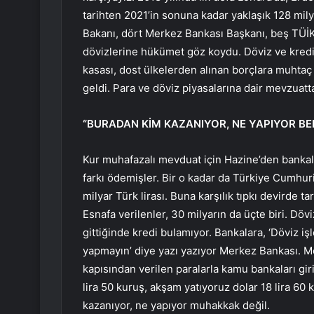
tarihten 2021’in sonuna kadar yaklaşık 128 mily
Bakanı, dört Merkez Bankası Başkanı, beş TÜİK
dövizlerine hükümet göz koydu. Döviz ve kredi
kasası, dost ülkelerden alınan borçlara muhtaç 
geldi. Para ve döviz piyasalarına dair mevzuatt
“BURADAN KİM KAZANIYOR, NE YAPIYOR BEL
Kur muhafazalı mevduat için Hazine’den bankalara
farkı ödemişler. Bir o kadar da Türkiye Cumhu
milyar Türk lirası. Buna karşılık tıpkı devirde ta
Esnafa verilenler, 30 milyarın da üçte biri. Döv
gittiğinde kredi bulamıyor. Bankalara, ‘Döviz i
yapmayın’ diye yazı yazıyor Merkez Bankası. M
kapısından verilen paralarla kamu bankaları gi
lira 50 kuruş, akşam yatıyoruz dolar 18 lira 6
kazanıyor, ne yapıyor muhakkak değil.