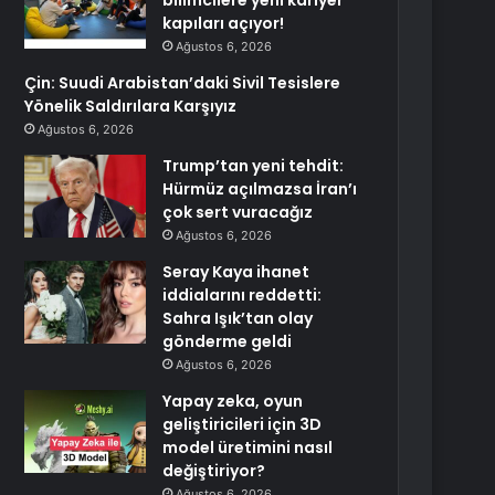
bilimcilere yeni kariyer
kapıları açıyor!
Ağustos 6, 2026
Çin: Suudi Arabistan’daki Sivil Tesislere
Yönelik Saldırılara Karşıyız
Ağustos 6, 2026
Trump’tan yeni tehdit:
Hürmüz açılmazsa İran’ı
çok sert vuracağız
Ağustos 6, 2026
Seray Kaya ihanet
iddialarını reddetti:
Sahra Işık’tan olay
gönderme geldi
Ağustos 6, 2026
Yapay zeka, oyun
geliştiricileri için 3D
model üretimini nasıl
değiştiriyor?
Ağustos 6, 2026