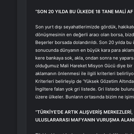
“SON 20 YILDA BU ÜLKEDE 18 TANE MALİ AF
Son yurt dışı seyahatlerimizde gördük, hakikate
dönüşmesinin en değerli aracı olan borsa, bizde
Beşerler borsada dolandırıldı. Son 20 yılda bu ü
sonucunda dünyanın en büyük kara para aklama m
kere bankaya sok, akla, ondan sonra ne yaparsan
olduğumuz Mali Hareket Misyon Gücü diye bir k
aklamanın önlenmesi ile ilgili kriterleri belirliy
Kriterleri belirleyip de ‘Yüksek Gözetim Altındaki
İngiltere falan yok gri listede. Gri listede bu
üzere ülkeler. Bunların ortasında bizim ne işim
“TÜRKİYE’DE ARTIK ALIŞVERİŞ MERKEZLERİ,
ULUSLARARASI MAFYANIN VURUŞMA ALANI