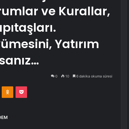
rumlar ve Kurallar,
pıtaşları.
ümesini, Yatırım
rsanız…
0
10
6 dakika okuma süresi
VKontakte
Odnoklassniki
Pocket
RDEM