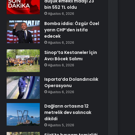
düşük emekli maaşı 23
bin 552 TL oldu
Ağustos 6, 2026
Bomba iddia: Özgür Özel
yarın CHP’den istifa
edecek
Ağustos 6, 2026
Sinop’ta Kestaneler İçin
Avcı Böcek Salımı
Ağustos 6, 2026
Isparta’da Dolandırıcılık
Operasyonu
Ağustos 6, 2026
Dağların ortasına 12
metrelik dev salıncak
dikildi
Ağustos 5, 2026