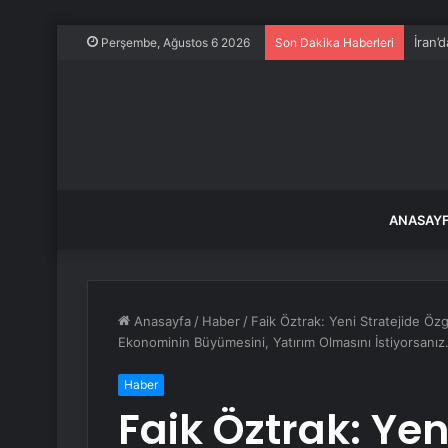
İran’
Perşembe, Ağustos 6 2026
Son Dakika Haberleri
ANASAY
Anasayfa
/
Haber
/
Faik Öztrak: Yeni Stratejide Özg
Ekonominin Büyümesini, Yatırım Olmasını İstiyorsanı
Haber
Faik Öztrak: Yen