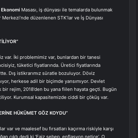
P
Ekonomi
Masası, iş dünyası ile temalarda bulunmak
tür Merkezi’nde düzenlenen STK’lar ve İş Dünyası
İLİYOR”
iz var. İki problemimiz var, bunlardan bir tanesi
yiz, tüketici fiyatlarında. Üretici fiyatlarında
te. Dış istikrarımız süratle bozuluyor. Döviz
yor, herkese adil bir biçimde yansımıyor. Devlet
k bir rejim, 2018’den bu yana fiilen hayata geçti. Bugün
tiliyor. Kurumsal kapasitemizde ciddi bir çöküş var.
LERİNE HÜKÜMET GÖZ KOYDU”
ar var ve maalesef bu fırsatları kaçırma riskiyle karşı
ğan çıktı dedi ki ‘Faiz sebep, enflasyon netice’. O