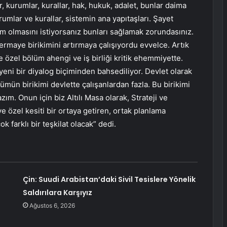
 kurumlar, kurallar, hak, hukuk, adalet, bunlar daima
rumlar ve kurallar, sistemin ana yapıtaşları. Şayet
rım olmasını istiyorsanız bunları sağlamak zorundasınız.
ermaye birikimini artırmaya çalışıyordu evvelce. Artık
 ve özel bölüm ahengi ve iş birliği kritik ehemmiyette.
eni bir diyalog biçiminden bahsediliyor. Devlet olarak
mün birikimi devlette çalışanlardan fazla. Bu birikimi
ım. Onun için biz Altılı Masa olarak, Strateji ve
 özel kesiti bir ortaya getiren, ortak planlama
k farklı bir teşkilat olacak” dedi.
Çin: Suudi Arabistan’daki Sivil Tesislere Yönelik
Saldırılara Karşıyız
Ağustos 6, 2026