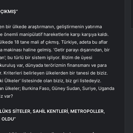
 ÇIKMIŞ”
n bir ülkede araştırmanın, geliştirmenin yatırıma
 önemli manipülatif hareketlerle karşı karşıya kaldı.
lkede 18 tane mali af çıkmış. Türkiye, adeta bu aflar
akinası haline gelmiş. ‘Getir parayı dışarından, bir
’; bu türlü bir sistem işliyor. Bizim de üyesi
uruluş var, dünyada terörizmin finansmanı ve para
or. Kriterleri belirleyen ülkelerden bir tanesi de biziz.
 Ülkeler’ listesinde olan biziz, biz gri listedeyiz.
lunan ülkeler; Burkina Faso, Güney Sudan, Suriye, Uganda
iz var?
 LÜKS SİTELER, SAHİL KENTLERİ, METROPOLLER,
 OLDU”