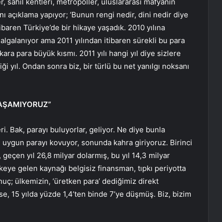
er, sahil kentleri, metropoller, uluslararası mafyanın
 açıklama yapıyor; ‘Bunun rengi nedir, dini nedir diye
tibaren Türkiye’de bir hikaye yaşadık. 2010 yılına
algalanıyor ama 2011 yılından itibaren sürekli bu para
ara para büyük kısmı. 2011 yılı hangi yıl diye sizlere
iği yıl. Ondan sonra biz, bir türlü bu net yanılgı noksanı
LAŞAMIYORUZ”
ri. Bak, parayı buluyorlar, geliyor. Ne diye bunla
 uygun parayı kovuyor, sonunda kahra giriyoruz. Birinci
geçen yıl 26,8 milyar dolarmış, bu yıl 14,3 milyar
keye gelen kaynağı belgisiz finansman, tıpkı periyotta
nuç; ülkemizin, ‘üretken para’ dediğimiz direkt
e, 15 yılda yüzde 1,4’ten binde 7’ye düşmüş. Biz, bizim