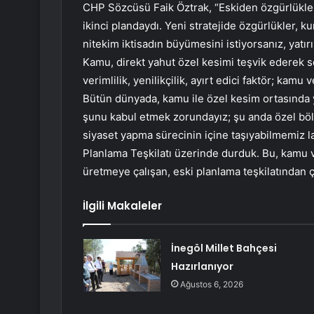
CHP Sözcüsü Faik Öztrak, “Eskiden özgürlükler,
ikinci plandaydı. Yeni stratejide özgürlükler, ku
nitekim iktisadın büyümesini istiyorsanız, yatı
Kamu, direkt yahut özel kesimi teşvik ederek s
verimlilik, yenilikçilik, ayırt edici faktör; kamu
Bütün dünyada, kamu ile özel kesim ortasında y
şunu kabul etmek zorundayız; şu anda özel bölü
siyaset yapma sürecinin içine taşıyabilmemiz laz
Planlama Teşkilatı üzerinde durduk. Bu, kamu ve
üretmeye çalışan, eski planlama teşkilatından ço
İlgili Makaleler
İnegöl Millet Bahçesi
Hazırlanıyor
Ağustos 6, 2026