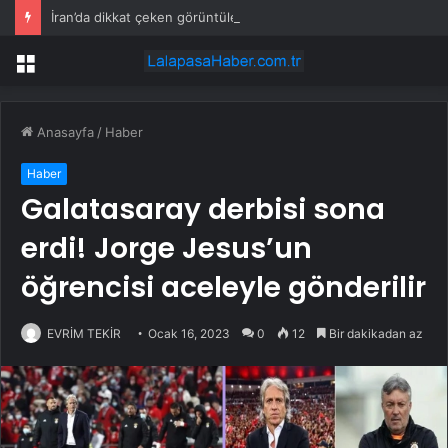
İran’da dikkat çeken görüntüler: Halk sahilde silahlarla devriye atıyor
Menü
Anasayfa
/
Haber
Haber
Galatasaray derbisi sona
erdi! Jorge Jesus’un
öğrencisi aceleyle gönderilir
EVRİM TEKİR
Ocak 16, 2023
0
12
Bir dakikadan az