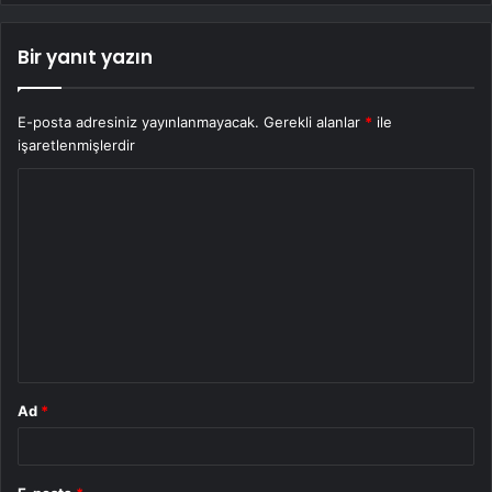
Bir yanıt yazın
E-posta adresiniz yayınlanmayacak.
Gerekli alanlar
*
ile
işaretlenmişlerdir
Y
o
r
u
m
*
Ad
*