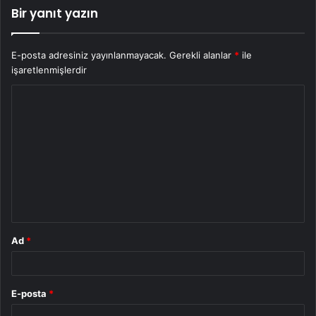
Bir yanıt yazın
E-posta adresiniz yayınlanmayacak.
Gerekli alanlar
*
ile
işaretlenmişlerdir
Y
o
r
u
m
*
Ad
*
E-posta
*