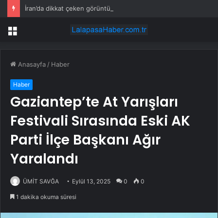
İran’da dikkat çeken görüntüler: Halk sahilde silahlarla devriye atıyor
Menü
Anasayfa
/
Haber
Haber
Gaziantep’te At Yarışları
Festivali Sırasında Eski AK
Parti İlçe Başkanı Ağır
Yaralandı
ÜMİT SAVĞA
Eylül 13, 2025
0
0
1 dakika okuma süresi