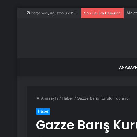
Malat
Perşembe, Ağustos 6 2026
Son Dakika Haberleri
ANASAY
Anasayfa
/
Haber
/
Gazze Barış Kurulu Toplandı
Haber
Gazze Barış Kur