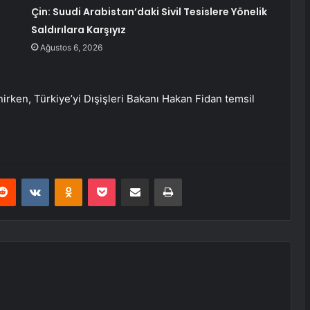
Çin: Suudi Arabistan’daki Sivil Tesislere Yönelik
Saldırılara Karşıyız
Ağustos 6, 2026
nirken, Türkiye’yi Dışişleri Bakanı Hakan Fidan temsil
erest
Reddit
VKontakte
Odnoklassniki
Pocket
E-Posta ile paylaş
Yazdır