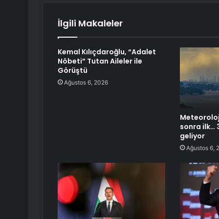
İlgili Makaleler
Kemal Kılıçdaroğlu, “Adalet
Nöbeti” Tutan Aileler ile
Görüştü
Ağustos 6, 2026
Meteoroloji
sonra ilk… 3
geliyor
Ağustos 6, 