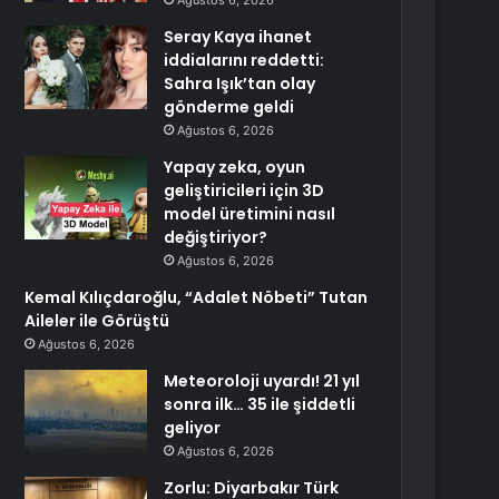
Ağustos 6, 2026
Seray Kaya ihanet
iddialarını reddetti:
Sahra Işık’tan olay
gönderme geldi
Ağustos 6, 2026
Yapay zeka, oyun
geliştiricileri için 3D
model üretimini nasıl
değiştiriyor?
Ağustos 6, 2026
Kemal Kılıçdaroğlu, “Adalet Nöbeti” Tutan
Aileler ile Görüştü
Ağustos 6, 2026
Meteoroloji uyardı! 21 yıl
sonra ilk… 35 ile şiddetli
geliyor
Ağustos 6, 2026
Zorlu: Diyarbakır Türk