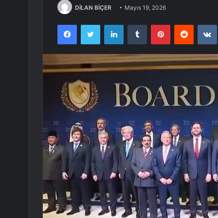
DİLAN BİÇER
Mayıs 19, 2026
Facebook
Twitter
LinkedIn
Tumblr
Pinterest
Reddit