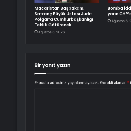
Macaristan Başbakanı,
Bomba iddi
Satranç Büyük Ustası Judit
yarın CHP’
Polgar’a Cumhurbaşkanlığı
Ağustos 6, 
Teklifi Götürecek
Ağustos 6, 2026
Bir yanıt yazın
E-posta adresiniz yayınlanmayacak.
Gerekli alanlar
*
i
Y
o
r
u
m