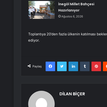
İnegöl Millet Bahçesi
Hazırlanıyor
Ağustos 6, 2026
Toplantıya 20’den fazla ülkenin katılması bekle
ediyor.
Facebook
Twitter
LinkedIn
Tumblr
Pint
Paylaş
DİLAN BİÇER