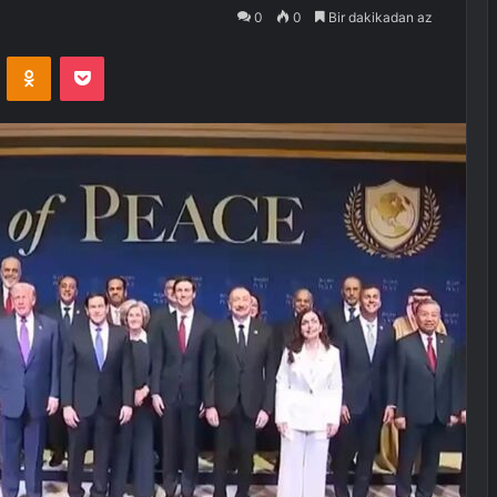
0
0
Bir dakikadan az
VKontakte
Odnoklassniki
Pocket