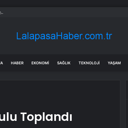
ya’da Esnaf ve Tarım Birliği
FA
HABER
EKONOMI
SAĞLIK
TEKNOLOJI
YAŞAM
ulu Toplandı