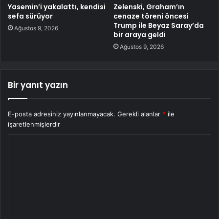
Yasemin’i yakalattı, kendisi
Zelenski, Graham’ın
sefa sürüyor
cenaze töreni öncesi
Trump ile Beyaz Saray’da
Ağustos 9, 2026
bir araya geldi
Ağustos 9, 2026
Bir yanıt yazın
E-posta adresiniz yayınlanmayacak.
Gerekli alanlar
*
ile
işaretlenmişlerdir
Y
o
r
u
m
*