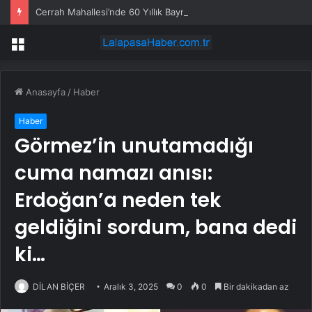
Cerrah Mahallesi’nde 60 Yıllık Bayramlaşma Geleneği
Menü
Anasayfa
/
Haber
Haber
Görmez’in unutamadığı
cuma namazı anısı:
Erdoğan’a neden tek
geldiğini sordum, bana dedi
ki…
DİLAN BİÇER
Aralık 3, 2025
0
0
Bir dakikadan az