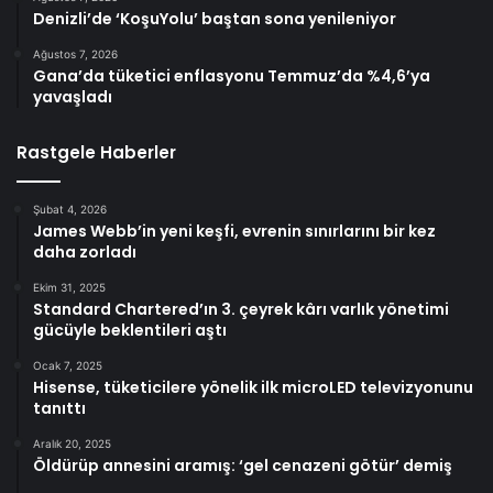
Denizli’de ‘KoşuYolu’ baştan sona yenileniyor
Ağustos 7, 2026
Gana’da tüketici enflasyonu Temmuz’da %4,6’ya
yavaşladı
Rastgele Haberler
Şubat 4, 2026
James Webb’in yeni keşfi, evrenin sınırlarını bir kez
daha zorladı
Ekim 31, 2025
Standard Chartered’ın 3. çeyrek kârı varlık yönetimi
gücüyle beklentileri aştı
Ocak 7, 2025
Hisense, tüketicilere yönelik ilk microLED televizyonunu
tanıttı
Aralık 20, 2025
Öldürüp annesini aramış: ‘gel cenazeni götür’ demiş