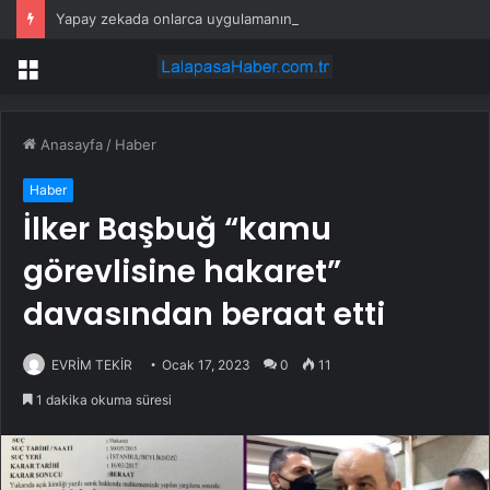
Yapay zekada onlarca uygulamanın yerini tek asistan alabilir
Menü
Anasayfa
/
Haber
Haber
İlker Başbuğ “kamu
görevlisine hakaret”
davasından beraat etti
EVRİM TEKİR
Ocak 17, 2023
0
11
1 dakika okuma süresi