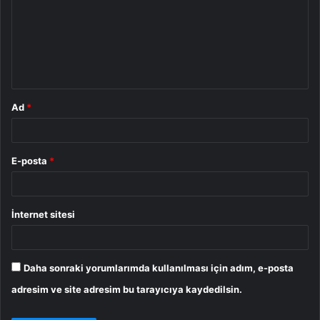
r
u
m
*
Ad
*
E-posta
*
İnternet sitesi
Daha sonraki yorumlarımda kullanılması için adım, e-posta
adresim ve site adresim bu tarayıcıya kaydedilsin.