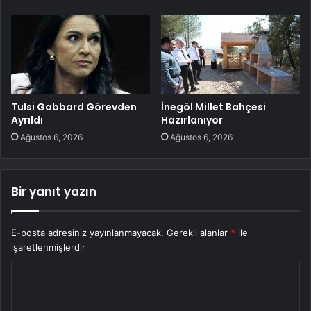
Tulsi Gabbard Görevden
İnegöl Millet Bahçesi
Ayrıldı
Hazırlanıyor
Ağustos 6, 2026
Ağustos 6, 2026
Bir yanıt yazın
E-posta adresiniz yayınlanmayacak.
Gerekli alanlar
*
ile
işaretlenmişlerdir
Y
o