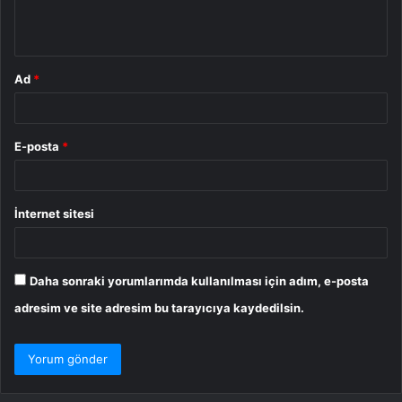
m
*
Ad
*
E-posta
*
İnternet sitesi
Daha sonraki yorumlarımda kullanılması için adım, e-posta
adresim ve site adresim bu tarayıcıya kaydedilsin.