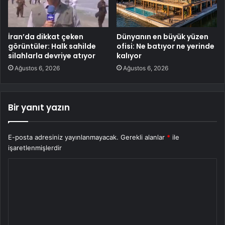
İran’da dikkat çeken
Dünyanın en büyük yüzen
görüntüler: Halk sahilde
ofisi: Ne batıyor ne yerinde
silahlarla devriye atıyor
kalıyor
Ağustos 6, 2026
Ağustos 6, 2026
Bir yanıt yazın
E-posta adresiniz yayınlanmayacak.
Gerekli alanlar
*
ile
işaretlenmişlerdir
Y
o
r
u