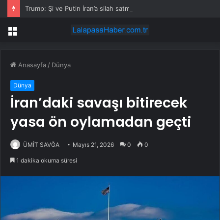
Trump: Şi ve Putin İran’a silah satmayacaklarını söyledi
Menü
Anasayfa
/
Dünya
Dünya
İran’daki savaşı bitirecek
yasa ön oylamadan geçti
ÜMİT SAVĞA
Mayıs 21, 2026
0
0
1 dakika okuma süresi