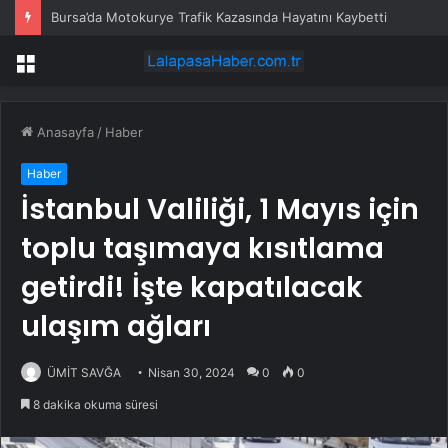
Bursa’da Motokurye Trafik Kazasında Hayatını Kaybetti
Menü
Anasayfa
/
Haber
Haber
İstanbul Valiliği, 1 Mayıs için
toplu taşımaya kısıtlama
getirdi! İşte kapatılacak
ulaşım ağları
ÜMİT SAVĞA
Nisan 30, 2024
0
0
8 dakika okuma süresi