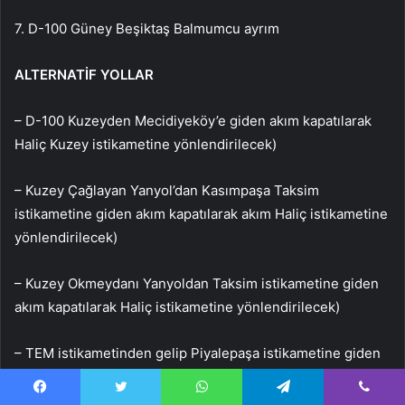
7. D-100 Güney Beşiktaş Balmumcu ayrım
ALTERNATİF YOLLAR
– D-100 Kuzeyden Mecidiyeköy’e giden akım kapatılarak
Haliç Kuzey istikametine yönlendirilecek)
– Kuzey Çağlayan Yanyol’dan Kasımpaşa Taksim
istikametine giden akım kapatılarak akım Haliç istikametine
yönlendirilecek)
– Kuzey Okmeydanı Yanyoldan Taksim istikametine giden
akım kapatılarak Haliç istikametine yönlendirilecek)
– TEM istikametinden gelip Piyalepaşa istikametine giden
akım kapatılarak Haliç istikametine verilecek)
Facebook
Twitter
WhatsApp
Telegram
Viber