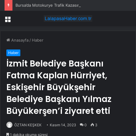
Bursa’da Motokurye Trafik Kazasında Hayatını Kaybetti
Menü
Anasayfa
/
Haber
Haber
İzmit Belediye Başkanı
Fatma Kaplan Hürriyet,
Eskişehir Büyükşehir
Belediye Başkanı Yılmaz
Büyükerşen’i ziyaret etti
ÖZTAN KEŞKEK
Kasım 14, 2023
0
3
1 dakika okuma süresi