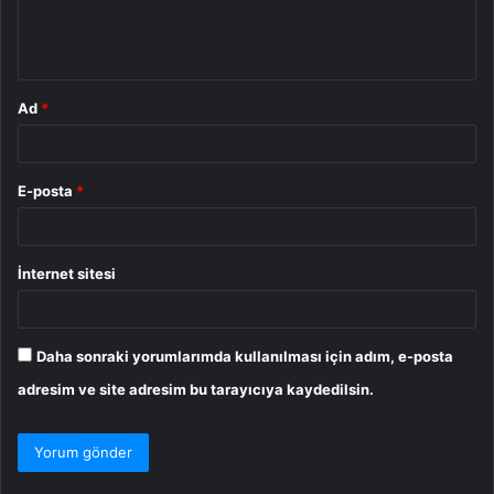
m
*
Ad
*
E-posta
*
İnternet sitesi
Daha sonraki yorumlarımda kullanılması için adım, e-posta
adresim ve site adresim bu tarayıcıya kaydedilsin.