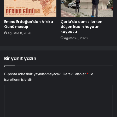
Emine Erdoğan’dan Afrika
Çorlu’da cam silerken
Günü mesajı
düşen kadın hayatını
kaybetti
Ağustos 8, 2026
Ağustos 8, 2026
Bir yanıt yazın
E-posta adresiniz yayınlanmayacak.
Gerekli alanlar
*
ile
işaretlenmişlerdir
Y
o
r
u