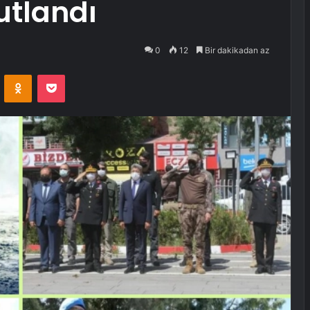
kutlandı
0
12
Bir dakikadan az
VKontakte
Odnoklassniki
Pocket