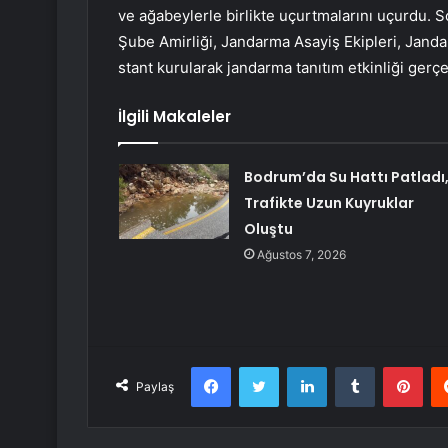
ve ağabeylerle birlikte uçurtmalarını uçurdu. 
Şube Amirliği, Jandarma Asayiş Ekipleri, Jandar
stant kurularak jandarma tanıtım etkinliği gerçe
İlgili Makaleler
Bodrum’da Su Hattı Patladı
Trafikte Uzun Kuyruklar
Oluştu
Ağustos 7, 2026
Facebook
Twitter
LinkedIn
Tumblr
Pint
Paylaş