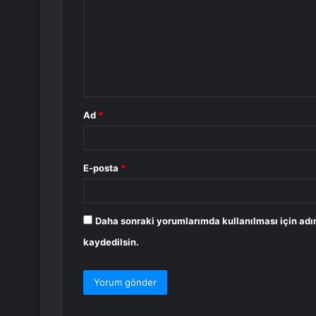
r
u
m
*
Ad
*
E-posta
*
Daha sonraki yorumlarımda kullanılması için adı
kaydedilsin.