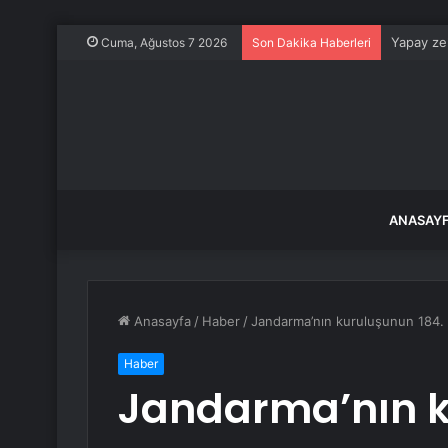
Yapay zek
Cuma, Ağustos 7 2026
Son Dakika Haberleri
ANASAY
Anasayfa
/
Haber
/
Jandarma’nın kuruluşunun 184. y
Haber
Jandarma’nın k