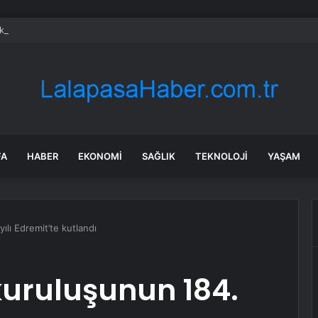
ada onlarca uygulamanın yerini tek asistan alabilir
FA
HABER
EKONOMI
SAĞLIK
TEKNOLOJI
YAŞAM
ılı Edremit’te kutlandı
uruluşunun 184.