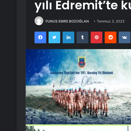
yılı Edremit’te 
YUNUS EMRE BOZOĞLAN
Temmuz 3, 2023
Facebook
Twitter
LinkedIn
Tumblr
Pinterest
Reddit