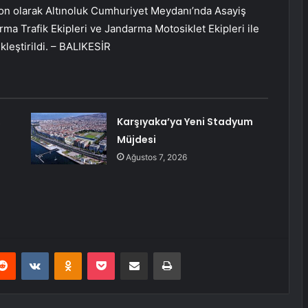
Son olarak Altınoluk Cumhuriyet Meydanı’nda Asayiş
ma Trafik Ekipleri ve Jandarma Motosiklet Ekipleri ile
kleştirildi. – BALIKESİR
,
Karşıyaka’ya Yeni Stadyum
Müjdesi
Ağustos 7, 2026
erest
Reddit
VKontakte
Odnoklassniki
Pocket
E-Posta ile paylaş
Yazdır