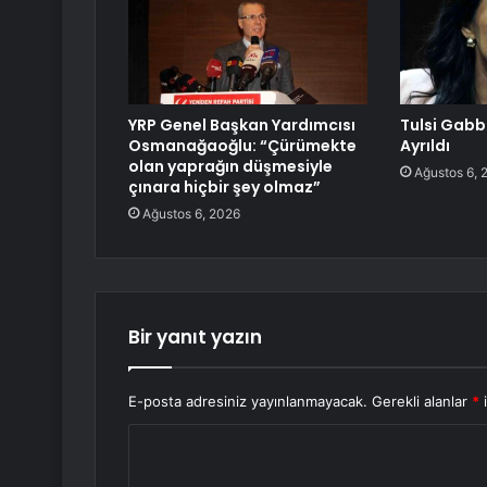
YRP Genel Başkan Yardımcısı
Tulsi Gab
Osmanağaoğlu: “Çürümekte
Ayrıldı
olan yaprağın düşmesiyle
Ağustos 6, 
çınara hiçbir şey olmaz”
Ağustos 6, 2026
Bir yanıt yazın
E-posta adresiniz yayınlanmayacak.
Gerekli alanlar
*
i
Y
o