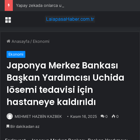
Yapay zekada onlarca uygulamanın yerini tek asistan alabilir
Menü
Anasayfa
/
Ekonomi
Ekonomi
Japonya Merkez Bankası
Başkan Yardımcısı Uchida
lösemi tedavisi için
hastaneye kaldırıldı
MEHMET HAZBİN KAZBEK
Kasım 16, 2025
0
0
Bir dakikadan az