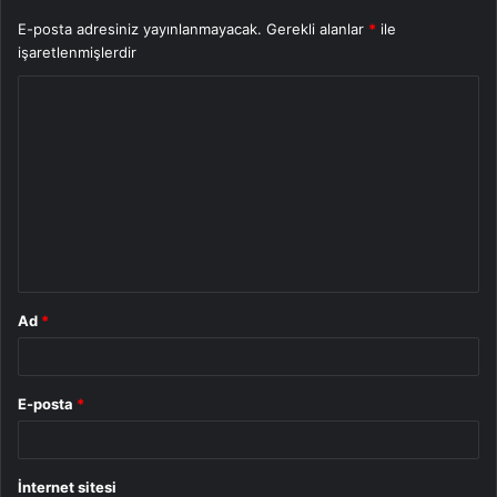
E-posta adresiniz yayınlanmayacak.
Gerekli alanlar
*
ile
işaretlenmişlerdir
Y
o
r
u
m
*
Ad
*
E-posta
*
İnternet sitesi