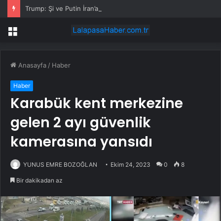
Trump: Şi ve Putin İran’a silah satmayacaklarını söyledi
Menü
Anasayfa
/
Haber
Haber
Karabük kent merkezine
gelen 2 ayı güvenlik
kamerasına yansıdı
YUNUS EMRE BOZOĞLAN
Ekim 24, 2023
0
8
Bir dakikadan az