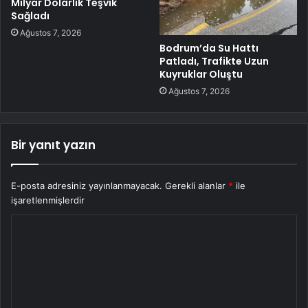
Milyar Dolarlık Teşvik
Sağladı
Ağustos 7, 2026
Bodrum’da Su Hattı
Patladı, Trafikte Uzun
Kuyruklar Oluştu
Ağustos 7, 2026
Bir yanıt yazın
E-posta adresiniz yayınlanmayacak.
Gerekli alanlar
*
ile
işaretlenmişlerdir
Y
o
r
u
m