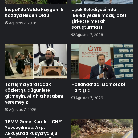
İnegöl’de Yolda Kayganlık
Uşak Belediyesi’nde
Kazaya Neden Oldu
‘Belediyeden maaş, özel
şirkette mesai’
Ağustos 7, 2026
soruşturması
Ağustos 7, 2026
Tartışma yaratacak
Hollanda’da İslamofobi
sözler: Şu düğünlere
Tartışıldı
gitmeyin, Allah’a hesabını
Ağustos 7, 2026
veremeyiz
Ağustos 7, 2026
TBMM Genel Kurulu… CHP’li
Yavuzyılmaz: Akp,
Akkuyu’da Rusya’ya 9,8