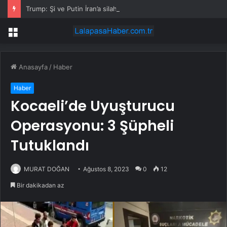
Trump: Şi ve Putin İran’a silah satmayacaklarını söyledi
Menü
Anasayfa
/
Haber
Haber
Kocaeli’de Uyuşturucu
Operasyonu: 3 Şüpheli
Tutuklandı
MURAT DOĞAN
Ağustos 8, 2023
0
12
Bir dakikadan az