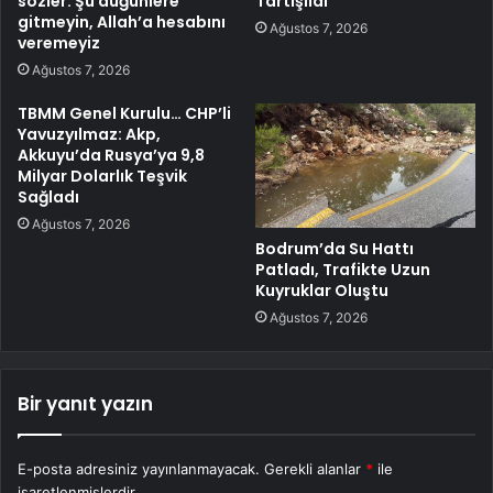
sözler: Şu düğünlere
Tartışıldı
gitmeyin, Allah’a hesabını
Ağustos 7, 2026
veremeyiz
Ağustos 7, 2026
TBMM Genel Kurulu… CHP’li
Yavuzyılmaz: Akp,
Akkuyu’da Rusya’ya 9,8
Milyar Dolarlık Teşvik
Sağladı
Ağustos 7, 2026
Bodrum’da Su Hattı
Patladı, Trafikte Uzun
Kuyruklar Oluştu
Ağustos 7, 2026
Bir yanıt yazın
E-posta adresiniz yayınlanmayacak.
Gerekli alanlar
*
ile
işaretlenmişlerdir