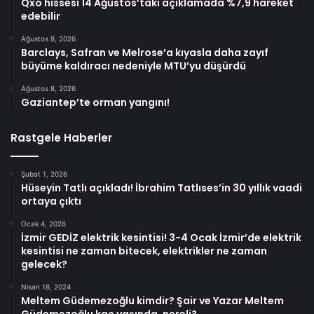
Qxo hissesi 14 Ağustos’taki açıklamada %7,9 hareket
edebilir
Ağustos 8, 2026
Barclays, Safran ve Melrose’a kıyasla daha zayıf
büyüme kaldıracı nedeniyle MTU’yu düşürdü
Ağustos 8, 2026
Gaziantep’te orman yangını!
Rastgele Haberler
Şubat 1, 2026
Hüseyin Tatlı açıkladı! İbrahim Tatlıses’in 30 yıllık vaadi
ortaya çıktı
Ocak 4, 2026
İzmir GEDİZ elektrik kesintisi! 3-4 Ocak İzmir’de elektrik
kesintisi ne zaman bitecek, elektrikler ne zaman
gelecek?
Nisan 18, 2024
Meltem Güdemezoğlu kimdir? Şair ve Yazar Meltem