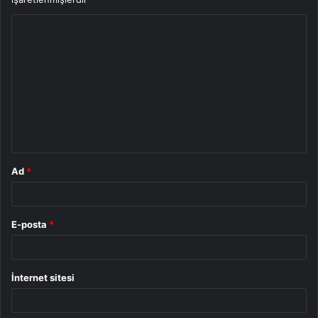
Y
o
r
u
m
*
Ad
*
E-posta
*
İnternet sitesi