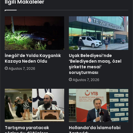
İlgili Makaleler
İnegöl’de Yolda Kayganlık
Uşak Belediyesi’nde
Kazaya Neden Oldu
‘Belediyeden maaş, özel
şirkette mesai’
Ağustos 7, 2026
soruşturması
Ağustos 7, 2026
Tartışma yaratacak
Hollanda’da İslamofobi