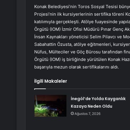
Konak Belediyesi’nin Toros Sosyal Tesisi bünye
Projesi’nin ilk kursiyerlerinin sertifika töreni
katılımıyla gerçekleşti. Atölye fuayesinde yapıl
Örgütü (IOM) İzmir Ofisi Müdürü Pınar Genç Ak
İnsan Kaynakları yöneticisi Selim Pilavcı ve M
Sabahattin Özusta, atölye eğitmenleri, kursiyerl
Nüfus, Mülteciler ve Göç Bürosu tarafından fin
Örgütü (IOM) iş birliğinde yürütülen Konak Haz
başarıyla mezun olarak sertifikalarını aldı.
İlgili Makaleler
İnegöl’de Yolda Kayganlık
Kazaya Neden Oldu
Ağustos 7, 2026