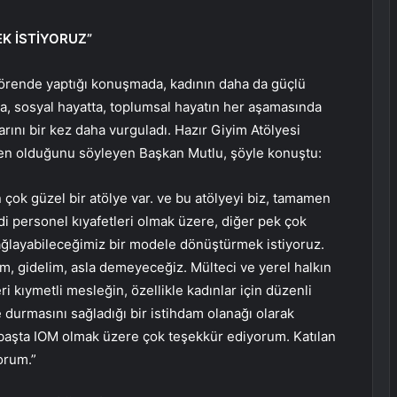
K İSTİYORUZ”
 törende yaptığı konuşmada, kadının daha da güçlü
da, sosyal hayatta, toplumsal hayatın her aşamasında
arını bir kez daha vurguladı. Hazır Giyim Atölyesi
den olduğunu söyleyen Başkan Mutlu, şöyle konuştu:
çok güzel bir atölye var. ve bu atölyeyi biz, tamamen
ndi personel kıyafetleri olmak üzere, diğer pek çok
sağlayabileceğimiz bir modele dönüştürmek istiyoruz.
lım, gidelim, asla demeyeceğiz. Mülteci ve yerel halkın
leri kıymetli mesleğin, özellikle kadınlar için düzenli
 durmasını sağladığı bir istihdam olanağı olarak
aşta IOM olmak üzere çok teşekkür ediyorum. Katılan
orum.”