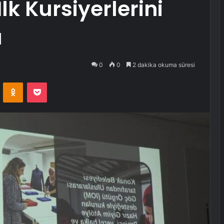
İlk Kursiyerlerini
ı
0
0
2 dakika okuma süresi
VKontakte
Odnoklassniki
Pocket