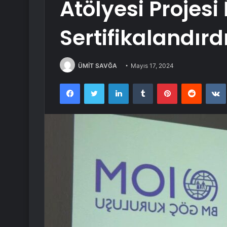
Atölyesi Projesi 
Sertifikalandırd
ÜMİT SAVĞA
Mayıs 17, 2024
Facebook
Twitter
LinkedIn
Tumblr
Pinterest
Reddit