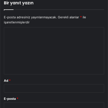
Bir yanıt yazın
E-posta adresiniz yayınlanmayacak.
Gerekli alanlar
*
ile
işaretlenmişlerdir
Y
o
r
u
m
*
Ad
*
E-posta
*