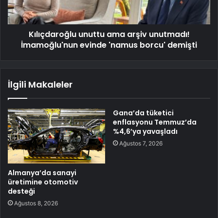
Kılıçdaroğlu unuttu ama arşiv unutmadı!
İmamoğlu'nun evinde 'namus borcu' demişti
İlgili Makaleler
Gana’da tüketici
enflasyonu Temmuz’da
%4,6’ya yavaşladı
Ağustos 7, 2026
Almanya’da sanayi
üretimine otomotiv
desteği
Ağustos 8, 2026