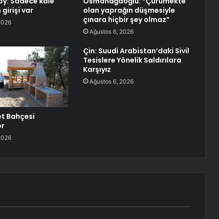
y: Sadece kale
Osmanağaoğlu: “Çürümekte
girişi var
olan yaprağın düşmesiyle
çınara hiçbir şey olmaz”
2026
Ağustos 6, 2026
Çin: Suudi Arabistan’daki Sivil
Tesislere Yönelik Saldırılara
Karşıyız
Ağustos 6, 2026
et Bahçesi
or
2026