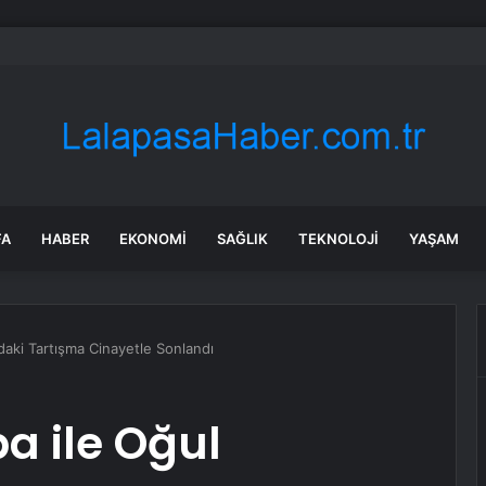
mağazalarındaki erkek personele tepki: “Erkek tezgahtar koymayın”
FA
HABER
EKONOMI
SAĞLIK
TEKNOLOJI
YAŞAM
daki Tartışma Cinayetle Sonlandı
a ile Oğul