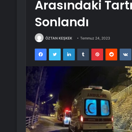
Arasındaki Tart
Sonlandı
ÖZTAN KEŞKEK
Temmuz 24, 2023
Facebook
Twitter
LinkedIn
Tumblr
Pinterest
Reddit