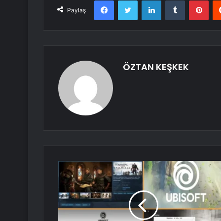
Facebook
Twitter
LinkedIn
Tumblr
Pint
Paylaş
ÖZTAN KEŞKEK