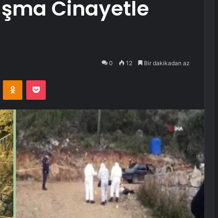
ışma Cinayetle
0
12
Bir dakikadan az
VKontakte
Odnoklassniki
Pocket