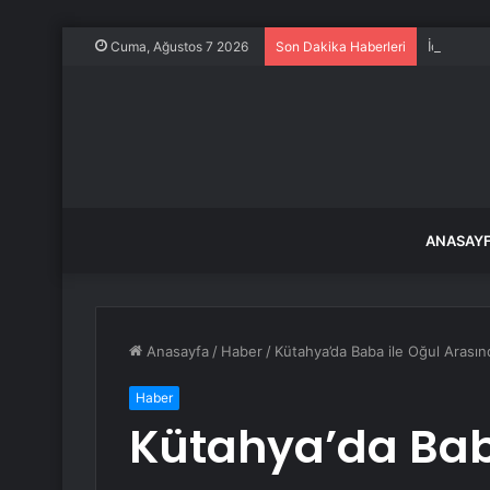
İç giyim 
Cuma, Ağustos 7 2026
Son Dakika Haberleri
ANASAY
Anasayfa
/
Haber
/
Kütahya’da Baba ile Oğul Arasın
Haber
Kütahya’da Bab