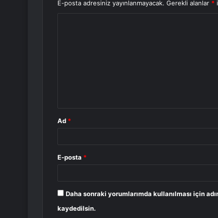
E-posta adresiniz yayınlanmayacak.
Gerekli alanlar
*
i
Y
o
r
u
m
*
Ad
*
E-posta
*
Daha sonraki yorumlarımda kullanılması için adı
kaydedilsin.