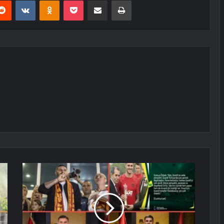
erest
Reddit
VKontakte
Odnoklassniki
Pocket
E-Posta ile paylaş
Yazdır