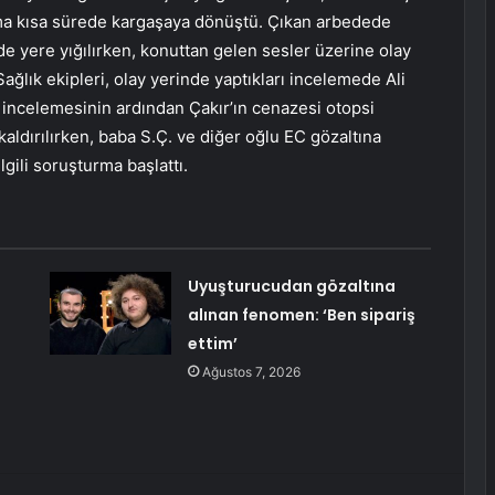
ışma kısa sürede kargaşaya dönüştü. Çıkan arbedede
nde yere yığılırken, konuttan gelen sesler üzerine olay
Sağlık ekipleri, olay yerinde yaptıkları incelemede Ali
ın incelemesinin ardından Çakır’ın cenazesi otopsi
ldırılırken, baba S.Ç. ve diğer oğlu EC gözaltına
lgili soruşturma başlattı.
Uyuşturucudan gözaltına
alınan fenomen: ‘Ben sipariş
ettim’
Ağustos 7, 2026