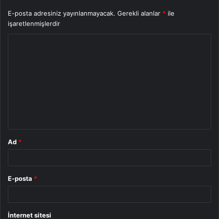
E-posta adresiniz yayınlanmayacak.
Gerekli alanlar
*
ile
işaretlenmişlerdir
Y
o
r
u
m
*
Ad
*
E-posta
*
İnternet sitesi