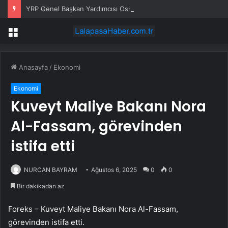
YRP Genel Başkan Yardımcısı Osmanağaoğlu: “Çürümekte olan yaprağın düşmesiyle çınara hiçbir şey olmaz”
Menü
Anasayfa
/
Ekonomi
Ekonomi
Kuveyt Maliye Bakanı Nora
Al-Fassam, görevinden
istifa etti
NURCAN BAYRAM
Ağustos 6, 2025
0
0
Bir dakikadan az
Foreks – Kuveyt Maliye Bakanı Nora Al-Fassam,
görevinden istifa etti.