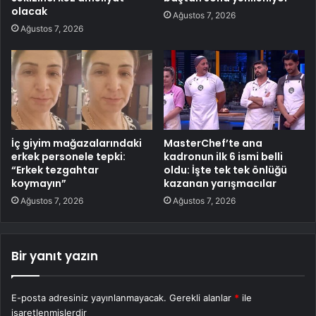
olacak
Ağustos 7, 2026
Ağustos 7, 2026
İç giyim mağazalarındaki
MasterChef’te ana
erkek personele tepki:
kadronun ilk 6 ismi belli
“Erkek tezgahtar
oldu: İşte tek tek önlüğü
koymayın”
kazanan yarışmacılar
Ağustos 7, 2026
Ağustos 7, 2026
Bir yanıt yazın
E-posta adresiniz yayınlanmayacak.
Gerekli alanlar
*
ile
işaretlenmişlerdir