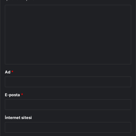
Y
o
r
u
m
*
Ad
*
E-posta
*
İnternet sitesi