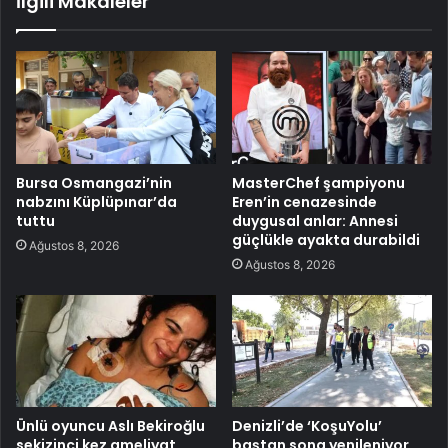
İlgili Makaleler
Bursa Osmangazi’nin
MasterChef şampiyonu
nabzını Küplüpınar’da
Eren’in cenazesinde
tuttu
duygusal anlar: Annesi
güçlükle ayakta durabildi
Ağustos 8, 2026
Ağustos 8, 2026
Ünlü oyuncu Aslı Bekiroğlu
Denizli’de ‘KoşuYolu’
sekizinci kez ameliyat
baştan sona yenileniyor