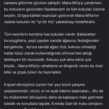
zamana götürme gücüne sahiptir. Mana Mīla’yı yaratırken
bu kokuların gücünden faydalandım ve tüm kokuları özenle
seçtim. Ortaya kaliteli esansları getirerek Mana Mīla’nın
nadide kokuları ile “iyi bir his” yakalamayı hedefledim.
Tüm eserlerin kendine has kokuları vardır. Baharattan
turunçgillere, yeşil çaydan sandal ağacına, fesleğenden
bergamota… Ayrıca sandal ağacı özü, kokusu olmadığı
halde tütsü olarak kullanıldığında zihinsel berraklığı
tetikleyen bir mucizedir. Kokusu yok ama etkisi çok
büyük… Mana Mīla’yı rahatlama ve dinginlik veren bu özel
bitki ve çiçek özleri ile hazırladım.
Kişisel dönüşümü içeren her şey bizim çalışma
yelpazemizdir; vücut, el ve ayak bakımı başlıcaları… Biz de
bu mükemmel dönüşümü daha da kapsayıcı hale getirmek
istedik ve konutlara taşıdık. Evimde özel bir koku olmasını