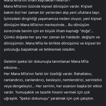
Mana Mīla’nın ilham kaynakları nelerdir?
Mana Mīla’nın özünde kişisel dönüşüm vardır. Kişisel
bakım bizi her zaman bir yerlerden alıp yeni ufuklara taşır.
İçimizdeki dinginliği yaşamamıza neden oluyor, yani kişisel
dönüşüm Mana Mīla’nın merkezinde… Bu dönüşüm
sürecinde benim için en büyük ilham kaynağı “doğa”…
Çünkü doğada her şey her zaman bir haldedir. değişim ve
dönüşümün. Mana Mīla ile birlikte dönüşümü ve kişisel bir
yolculuğu başlatmak ve tetiklemek istedim.
Gelelim ipeksi bir dokunuşla tanımlanan Mana Mīla
etkisine…
Her Mana Mīla’nın farklı bir özelliği vardır. Rahatlatıcı,
canlandırıcı, canlandırıcı, besleyici, nemlendirici, serinletici
veya dengeleyici… Her serinin, her esansın başka bir etkisi
vardır. Yumuşaklık ve tazelik hissini vermek için çok
uğraştık. “İpeksi dokunuşu” yaratmak için çok çalıştım.