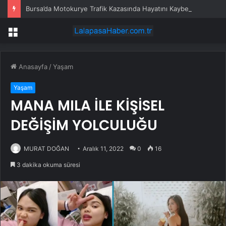
Bursa’da Motokurye Trafik Kazasında Hayatını Kaybetti
Menü
Anasayfa
/
Yaşam
Yaşam
MANA MILA İLE KİŞİSEL
DEĞİŞİM YOLCULUĞU
MURAT DOĞAN
Aralık 11, 2022
0
16
3 dakika okuma süresi