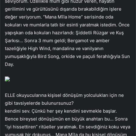
seviyorum. Özellikle mum gibi huzur veren, hayatın
gerilimini ve gürültüsünü dışarıda bırakabildiğim işlere
değer veriyorum. “Mana Mīla Home” serisinde oda
kokuları ve mumlarla tatlı bir esinti yaratmak istedim. Önce
yapışkan oda kokuları hazırlandı: Şiddetli Rüzgar ve Kuş
Şarkısı… Sonra 3 mum geldi; Bergamot ve amber
tazeliğiyle High Wind, mandalina ve vanilyanın
yumuşaklığıyla Bird Song, orkide ve paçuli ferahlığıyla Sun
Day.
ELLE okuyucularına kişisel dönüşüm yolculukları için ne
gibi tavsiyelerde bulunursunuz?
kendini sev. Çünkü her şey kendini sevmekle başlar.
Bence bireysel dönüşümün en büyük anahtarı bu… Sonra
“iyi hissettiren” ritüeller yaratmak. En sevdiğiniz koku veya
yumuşak bir dokunuş… Mana Mīla da bu kişisel dönüşüm