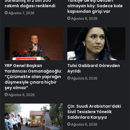
Sarıkamış’ın 2 bin 200
Türkiye’de eşi benzeri
rakımlı doğası renklendi
olmayan köy: Sadece kale
kapısından girişi var
Ağustos 7, 2026
Ağustos 6, 2026
YRP Genel Başkan
Tulsi Gabbard Görevden
Yardımcısı Osmanağaoğlu:
Ayrıldı
“Çürümekte olan yaprağın
Ağustos 6, 2026
düşmesiyle çınara hiçbir
şey olmaz”
Ağustos 6, 2026
Çin: Suudi Arabistan’daki
Sivil Tesislere Yönelik
Saldırılara Karşıyız
Ağustos 6, 2026