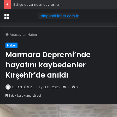
Bahçe duvarından dev yırtıcı çıktı
Menü
Anasayfa
/
Haber
Haber
Marmara Depremi’nde
hayatını kaybedenler
Kırşehir’de anıldı
DİLAN BİÇER
Eylül 13, 2025
0
0
1 dakika okuma süresi