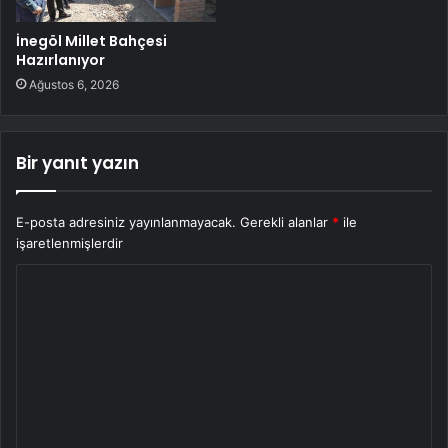
İnegöl Millet Bahçesi
Hazırlanıyor
Ağustos 6, 2026
Bir yanıt yazın
E-posta adresiniz yayınlanmayacak.
Gerekli alanlar
*
ile
işaretlenmişlerdir
Y
o
r
u
m
*