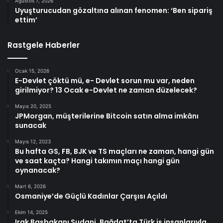
Ağustos 7, 2026
Uyuşturucudan gözaltına alınan fenomen: ‘Ben sipariş
ettim’
Rastgele Haberler
Ocak 15, 2026
E-Devlet çöktü mü, e- Devlet sorun mu var, neden
girilmiyor? 13 Ocak e-Devlet ne zaman düzelecek?
Mayıs 20, 2025
JPMorgan, müşterilerine Bitcoin satın alma imkânı
sunacak
Mayıs 12, 2023
Bu hafta GS, FB, BJK ve TS maçları ne zaman, hangi gün
ve saat kaçta? Hangi takımın maçı hangi gün
oynanacak?
Mart 6, 2026
Osmaniye’de Güçlü Kadınlar Çarşısı Açıldı
Ekim 14, 2025
Irak Başbakanı Sudani, Bağdat’ta Türk iş insanlarıyla