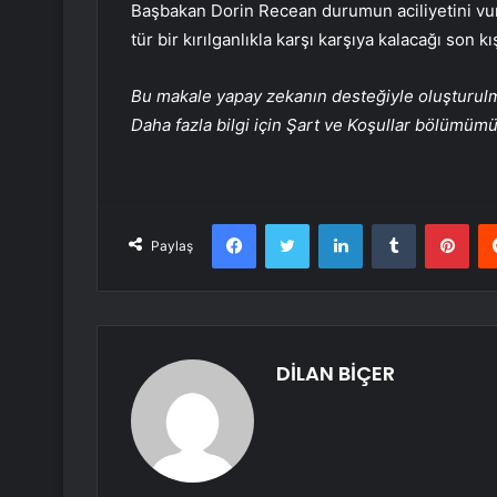
Başbakan Dorin Recean durumun aciliyetini vurg
tür bir kırılganlıkla karşı karşıya kalacağı son k
Bu makale yapay zekanın desteğiyle oluşturulmuş
Daha fazla bilgi için Şart ve Koşullar bölümüm
Facebook
Twitter
LinkedIn
Tumblr
Pint
Paylaş
DİLAN BİÇER