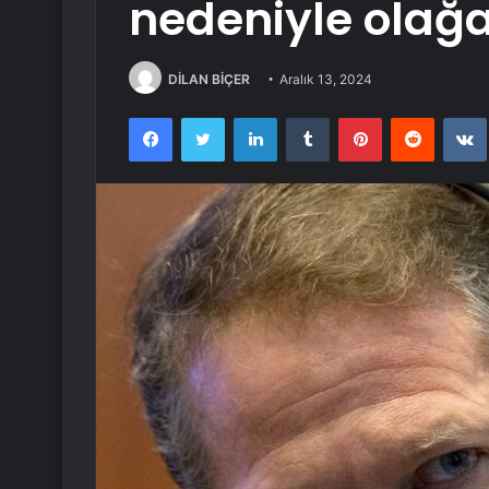
nedeniyle olağan
DİLAN BİÇER
Aralık 13, 2024
Facebook
Twitter
LinkedIn
Tumblr
Pinterest
Reddit