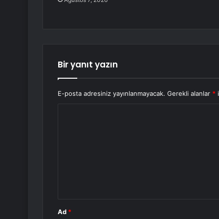
Bir yanıt yazın
E-posta adresiniz yayınlanmayacak.
Gerekli alanlar
*
i
Y
o
r
u
m
*
Ad
*