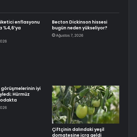
ketici enflasyonu
Becton Dickinson hissesi
 %4,6’ya
bugün neden yükseliyor?
Ağustos 7, 2026
2026
 görüşmelerinin iyi
öyledi; Hürmüz
 odakta
2026
Çiftçinin dalındaki yeşil
domatesine icra geldi