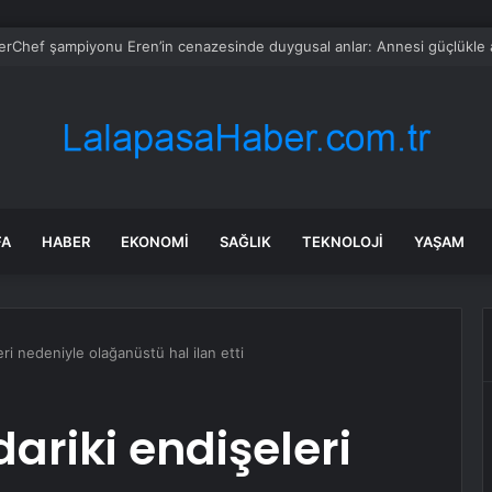
: Şi ve Putin İran’a silah satmayacaklarını söyledi
FA
HABER
EKONOMI
SAĞLIK
TEKNOLOJI
YAŞAM
ri nedeniyle olağanüstü hal ilan etti
ariki endişeleri