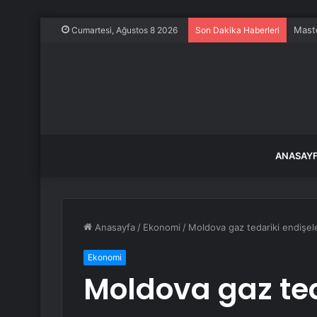
Trump
Cumartesi, Ağustos 8 2026
Son Dakika Haberleri
ANASAY
Anasayfa
/
Ekonomi
/
Moldova gaz tedariki endişele
Ekonomi
Moldova gaz ted