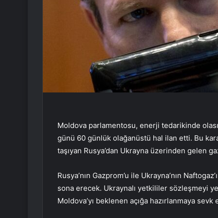
Moldova parlamentosu, enerji tedarikinde olası
günü 60 günlük olağanüstü hal ilan etti. Bu kara
taşıyan Rusya’dan Ukrayna üzerinden gelen gaz
Rusya’nın Gazprom’u ile Ukrayna’nın Naftogaz’ı 
sona erecek. Ukraynalı yetkililer sözleşmeyi yen
Moldova’yı beklenen açığa hazırlanmaya sevk et