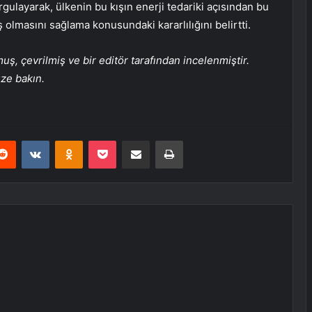
ulayarak, ülkenin bu kışın enerji tedariki açısından bu
ış olmasını sağlama konusundaki kararlılığını belirtti.
, çevrilmiş ve bir editör tarafından incelenmiştir.
üze bakın.
erest
Reddit
VKontakte
Odnoklassniki
Pocket
E-Posta ile paylaş
Yazdır