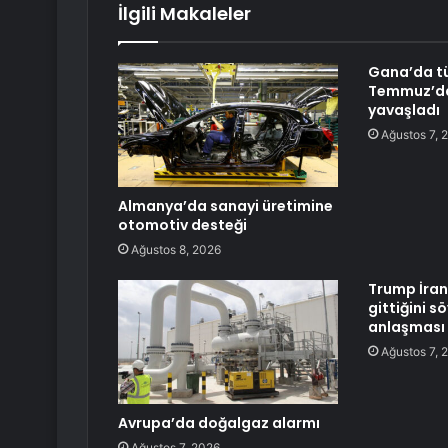
İlgili Makaleler
Gana’da tü
Temmuz’da
yavaşladı
Ağustos 7, 
Almanya’da sanayi üretimine
otomotiv desteği
Ağustos 8, 2026
Trump İran
gittiğini s
anlaşması
Ağustos 7, 
Avrupa’da doğalgaz alarmı
Ağustos 7, 2026