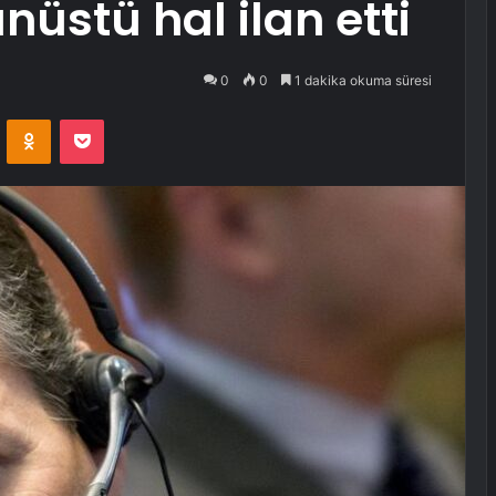
üstü hal ilan etti
0
0
1 dakika okuma süresi
VKontakte
Odnoklassniki
Pocket