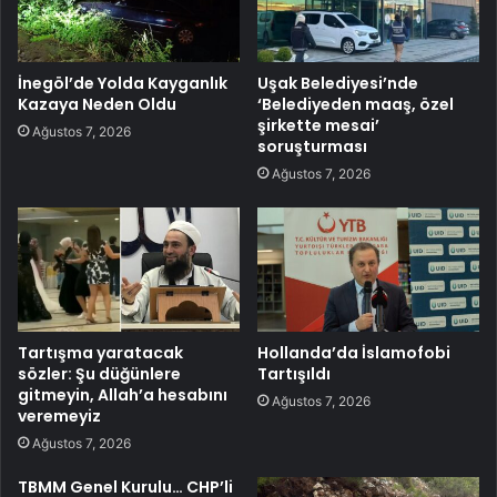
İnegöl’de Yolda Kayganlık
Uşak Belediyesi’nde
Kazaya Neden Oldu
‘Belediyeden maaş, özel
şirkette mesai’
Ağustos 7, 2026
soruşturması
Ağustos 7, 2026
Tartışma yaratacak
Hollanda’da İslamofobi
sözler: Şu düğünlere
Tartışıldı
gitmeyin, Allah’a hesabını
Ağustos 7, 2026
veremeyiz
Ağustos 7, 2026
TBMM Genel Kurulu… CHP’li