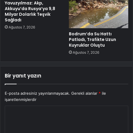
Yavuzyılmaz: Akp,
Akkuyu’da Rusya’ya 9,8
Milyar Dolarlık Teşvik
Sağladı
Ağustos 7, 2026
Bodrum’da Su Hattı
Patladı, Trafikte Uzun
Kuyruklar Oluştu
Ağustos 7, 2026
Bir yanıt yazın
E-posta adresiniz yayınlanmayacak.
Gerekli alanlar
*
ile
işaretlenmişlerdir
Y
o
r