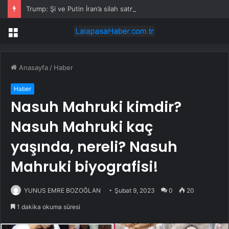
Trump: Şi ve Putin İran’a silah satmayacaklarını söyledi
Menü
Anasayfa
/
Haber
Haber
Nasuh Mahruki kimdir?
Nasuh Mahruki kaç
yaşında, nereli? Nasuh
Mahruki biyografisi!
YUNUS EMRE BOZOĞLAN
Şubat 9, 2023
0
20
1 dakika okuma süresi