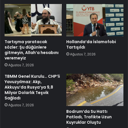
Tartışma yaratacak
Hollanda’da İslamofobi
sözler: Şu düğünlere
Tartışıldı
gitmeyin, Allah’a hesabını
Ağustos 7, 2026
veremeyiz
Ağustos 7, 2026
TBMM Genel Kurulu… CHP’li
Yavuzyılmaz: Akp,
Akkuyu’da Rusya’ya 9,8
Milyar Dolarlık Teşvik
Sağladı
Ağustos 7, 2026
Bodrum’da Su Hattı
Patladı, Trafikte Uzun
Kuyruklar Oluştu