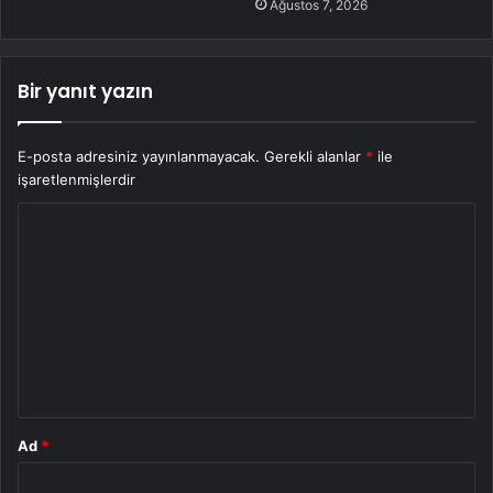
Ağustos 7, 2026
Bir yanıt yazın
E-posta adresiniz yayınlanmayacak.
Gerekli alanlar
*
ile
işaretlenmişlerdir
Y
o
r
u
m
*
Ad
*