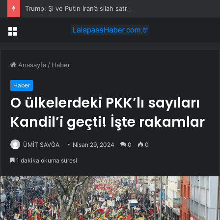
Trump: Şi ve Putin İran’a silah satmayacaklarını söyledi
Menü
Anasayfa
/
Haber
Haber
O ülkelerdeki PKK’lı sayıları
Kandil’i geçti! İşte rakamlar
ÜMİT SAVĞA
Nisan 29, 2024
0
0
1 dakika okuma süresi