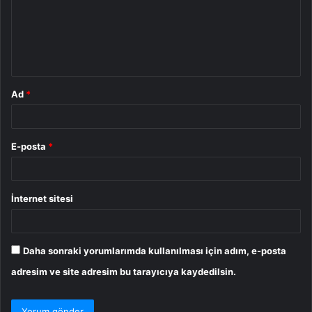
u
m
*
Ad
*
E-posta
*
İnternet sitesi
Daha sonraki yorumlarımda kullanılması için adım, e-posta
adresim ve site adresim bu tarayıcıya kaydedilsin.