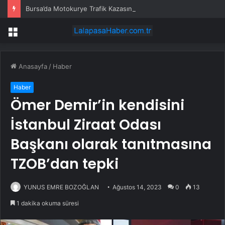
Bursa’da Motokurye Trafik Kazasında Hayatını Kaybetti
Menü
Anasayfa
/
Haber
Haber
Ömer Demir’in kendisini
İstanbul Ziraat Odası
Başkanı olarak tanıtmasına
TZOB’dan tepki
YUNUS EMRE BOZOĞLAN
Ağustos 14, 2023
0
13
1 dakika okuma süresi