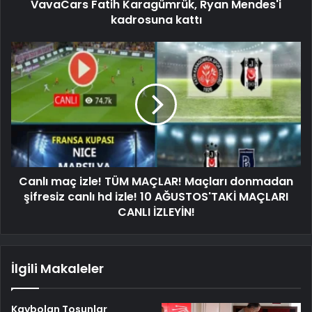
VavaCars Fatih Karagümrük, Ryan Mendes'i
kadrosuna kattı
Canlı maç izle! TÜM MAÇLAR! Maçları donmadan
şifresiz canlı hd izle! 10 AĞUSTOS'TAKİ MAÇLARI
CANLI İZLEYİN!
İlgili Makaleler
Kaybolan Tosunlar