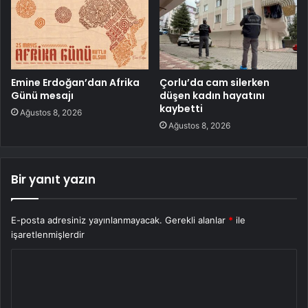
Emine Erdoğan’dan Afrika
Çorlu’da cam silerken
Günü mesajı
düşen kadın hayatını
kaybetti
Ağustos 8, 2026
Ağustos 8, 2026
Bir yanıt yazın
E-posta adresiniz yayınlanmayacak.
Gerekli alanlar
*
ile
işaretlenmişlerdir
Y
o
r